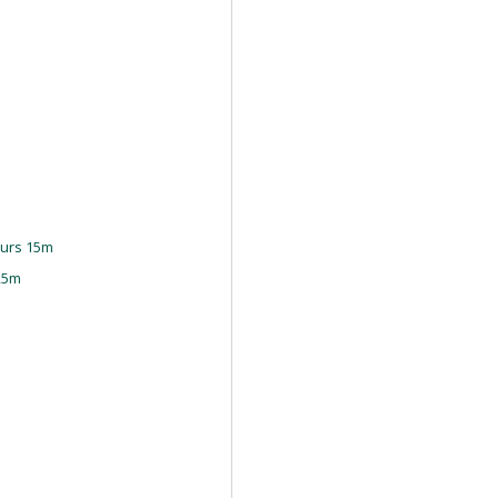
ours 15m
25m