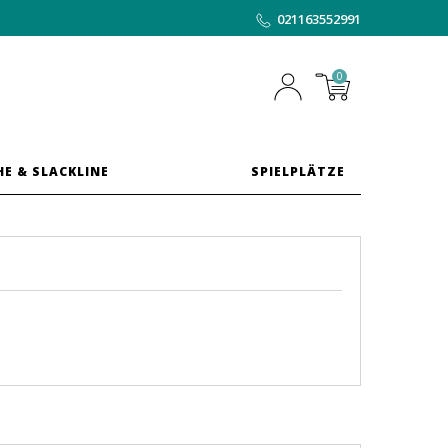
021163552991
0
HE & SLACKLINE
SPIELPLÄTZE