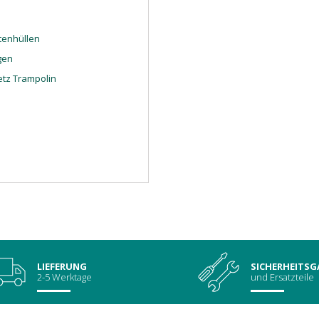
tenhüllen
gen
etz Trampolin
LIEFERUNG
SICHERHEITSG
2-5 Werktage
und Ersatzteile