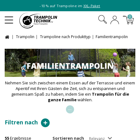
-10 % auf Trampoline im
XXL-Paket
0
Trampolin
Trampoline nach Produkttyp
Familientrampolin
FAMILIENTRAMPOLIN
Nehmen Sie sich zwischen einem Essen auf der Terrasse und einem
Aperitif mit Ihren Gästen die Zeit, sich zu entspannen und
gemeinsam Spaß zu haben, indem Sie ein
Trampolin für
die
ganze Familie
wählen.
...
Filtren nach
55
Ergebnisse
Sortieren nach
Relevanz