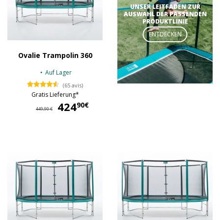
UNSER LEITFADEN ZUR
AUSWAHL DER PASSENDEN
PRODUKTLINIE
ENTDECKEN
Ovalie Trampolin 360
Auf Lager
(65 avis)
Gratis Lieferung*
424
424,90 €
90€
449,90 €