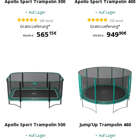
Apollo Sport Trampolin 300
Apollo Sport Trampolin 400
Auf Lager
Auf Lager
(42 avis)
(55 avis)
Gratis Lieferung*
Gratis Lieferung*
565
565,15 €
949
94
15€
90€
594,90 €
999,90 €
Apollo Sport Trampolin 500
Jump’Up Trampolin 460
Auf Lager
Auf Lager