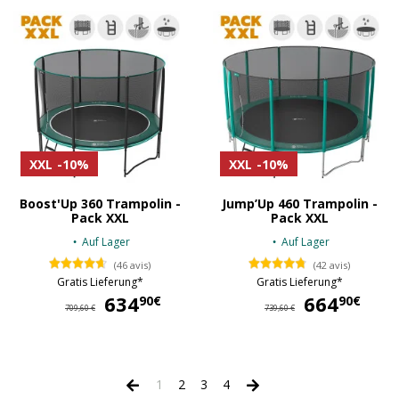
XXL
-10%
XXL
-10%
Boost'Up 360 Trampolin -
Jump’Up 460 Trampolin -
Pack XXL
Pack XXL
Auf Lager
Auf Lager
(46 avis)
(42 avis)
Gratis Lieferung*
Gratis Lieferung*
634
634,90 €
664
66
90€
90€
709,60 €
739,60 €
1
2
3
4