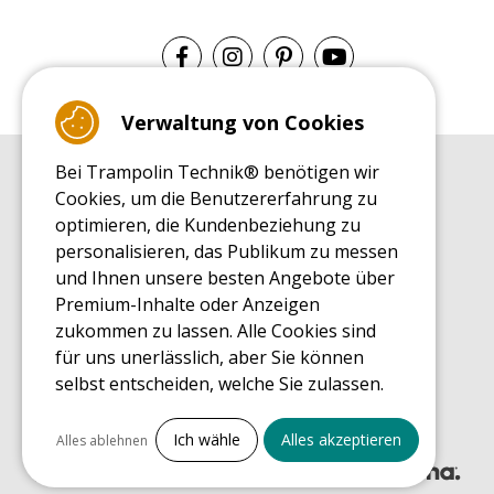
Verwaltung von Cookies
Bei Trampolin Technik® benötigen wir
EINKAUFSRATGEBER
Cookies, um die Benutzererfahrung zu
Einkaufsratgeber
optimieren, die Kundenbeziehung zu
MONTAGE RATGEBER
personalisieren, das Publikum zu messen
Montagehinweise für ein Freizeit Trampolin
und Ihnen unsere besten Angebote über
PFLEGERATGEBER
Premium-Inhalte oder Anzeigen
Pflegeratgeber für Ihr Freizeit Trampolin
zukommen zu lassen. Alle Cookies sind
ENDECKUNGSTOUR
für uns unerlässlich, aber Sie können
Was Sie über Freizeit Trampoline wissen sollten
selbst entscheiden, welche Sie zulassen.
EINKAUFSRATGEBER FÜR ERSATZTEILE
Einkaufsratgeber für Ersatzteile
Alles ankreuzen
Ich wähle
Alles akzeptieren
Alles ablehnen
Notwendige Cookies