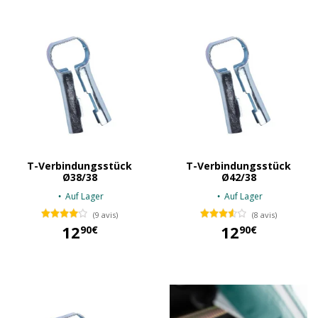
T-Verbindungsstück
T-Verbindungsstück
Ø38/38
Ø42/38
Auf Lager
Auf Lager
(9 avis)
(8 avis)
12
12
90€
90€
12,90 €
12,90 €