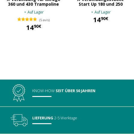
360 und 430 Trampoline
Start Up 180 und 250
Auf Lager
Auf Lager
14
90€
(5 avis)
14
90€
14,90 €
14,90 €
KNOW-HOW
SEIT ÜBER 50 JAHREN
LIEFERUNG
2-5 Werktage