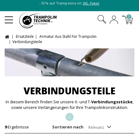
-10 % auf Trampoline im
XXL-Paket
0
Ersatzteile
Armatur Aus Stahl Für Trampolin
Verbindungsteile
VERBINDUNGSTEILE
In diesem Bereich finden Sie unsere X- und T-
Verbindungsstücke
,
sowie unsere Verlängerungen für Ihre Trampolinkonstruktion.
...
9
Ergebnisse
Sortieren nach
Relevanz