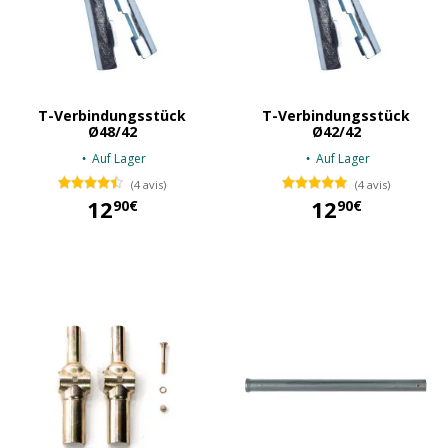
T-Verbindungsstück
T-Verbindungsstück
Ø48/42
Ø42/42
Auf Lager
Auf Lager
(4 avis)
(4 avis)
12
12
90€
90€
12,90 €
12,90 €