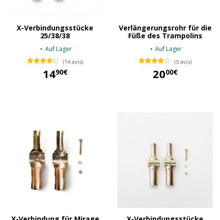
X-Verbindungsstücke
Verlängerungsrohr für die
25/38/38
Füße des Trampolins
Auf Lager
Auf Lager
(14 avis)
(5 avis)
14
20
90€
00€
14,90 €
20,00 €
X-Verbindung für Mirage
X-Verbindungsstücke