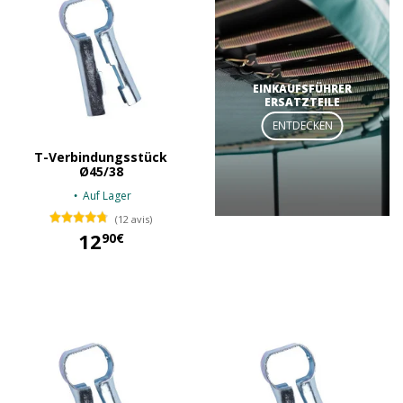
EINKAUFSFÜHRER
ERSATZTEILE
ENTDECKEN
T-Verbindungsstück
Ø45/38
Auf Lager
(12 avis)
12
90€
12,90 €