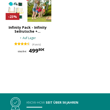
-23%
Infinity Pack - Infinity
Seilrutsche +...
Auf Lager
(4 avis)
499
499,80 €
80€
654,70 €
KNOW-HOW
SEIT ÜBER 50 JAHREN