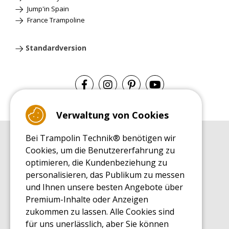
Jump'in Spain
France Trampoline
Standardversion
Verwaltung von Cookies
Bei Trampolin Technik® benötigen wir
EINKAUFSRATGEBER
Cookies, um die Benutzererfahrung zu
Einkaufsratgeber
optimieren, die Kundenbeziehung zu
MONTAGE RATGEBER
personalisieren, das Publikum zu messen
Montagehinweise für ein Freizeit Trampolin
und Ihnen unsere besten Angebote über
PFLEGERATGEBER
Premium-Inhalte oder Anzeigen
Pflegeratgeber für Ihr Freizeit Trampolin
zukommen zu lassen. Alle Cookies sind
ENDECKUNGSTOUR
für uns unerlässlich, aber Sie können
Was Sie über Freizeit Trampoline wissen sollten