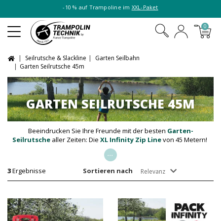
-10 % auf Trampoline im
XXL-Paket
0
Seilrutsche & Slackline
Garten Seilbahn
Garten Seilrutsche 45m
GARTEN SEILRUTSCHE 45M
Beeindrucken Sie Ihre Freunde mit der besten
Garten-
Seilrutsche
aller Zeiten: Die
XL Infinity Zip Line
von 45 Metern!
...
3
Ergebnisse
Sortieren nach
Relevanz