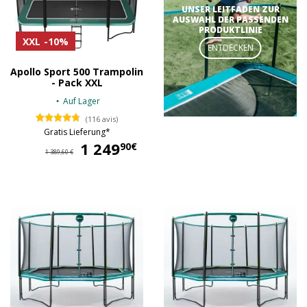
UNSER LEITFADEN ZUR
AUSWAHL DER PASSENDEN
PRODUKTLINIE
XXL
-10%
ENTDECKEN
Apollo Sport 500 Trampolin
- Pack XXL
Auf Lager
(116 avis)
Gratis Lieferung*
1 249
1 249,90 €
90€
1 389,60 €