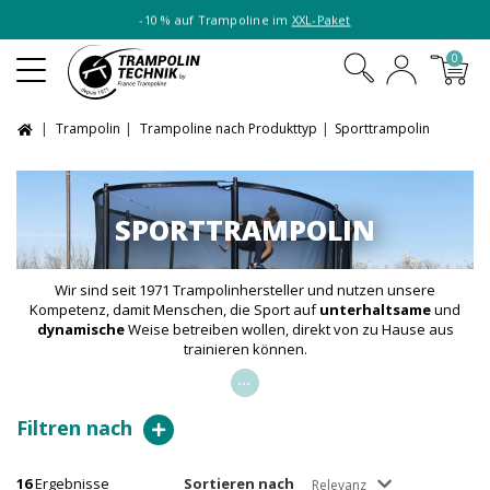
-10 % auf Trampoline im
XXL-Paket
0
Trampolin
Trampoline nach Produkttyp
Sporttrampolin
SPORTTRAMPOLIN
Wir sind seit 1971 Trampolinhersteller und nutzen unsere
Kompetenz, damit Menschen, die Sport auf
unterhaltsame
und
dynamische
Weise betreiben wollen, direkt von zu Hause aus
trainieren können.
...
Filtren nach
16
Ergebnisse
Sortieren nach
Relevanz