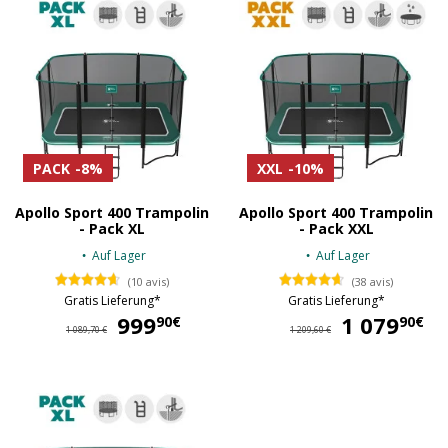
PACK
-8%
XXL
-10%
Apollo Sport 400 Trampolin
Apollo Sport 400 Trampolin
- Pack XL
- Pack XXL
Auf Lager
Auf Lager
(10 avis)
(38 avis)
Gratis Lieferung*
Gratis Lieferung*
999
999,90 €
1 079
1 
90€
90€
1 089,70 €
1 209,60 €