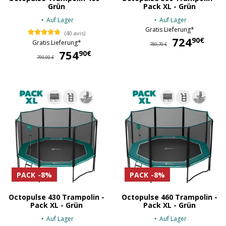
Grün
Pack XL - Grün
Auf Lager
Auf Lager
Gratis Lieferung*
(40 avis)
724
72
90€
Gratis Lieferung*
789,70 €
754
754,90 €
90€
799,90 €
PACK
-8%
PACK
-8%
Octopulse 430 Trampolin -
Octopulse 460 Trampolin -
Pack XL - Grün
Pack XL - Grün
Auf Lager
Auf Lager