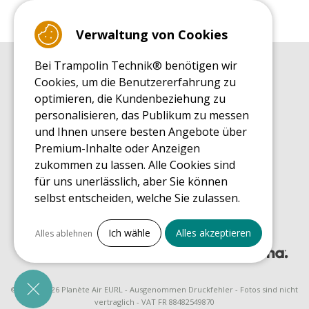
Verwaltung von Cookies
Bei Trampolin Technik® benötigen wir
EINKAUFSRATGEBER
Cookies, um die Benutzererfahrung zu
Einkaufsratgeber
optimieren, die Kundenbeziehung zu
MONTAGE RATGEBER
personalisieren, das Publikum zu messen
Montagehinweise für ein Freizeit Trampolin
und Ihnen unsere besten Angebote über
PFLEGERATGEBER
Premium-Inhalte oder Anzeigen
Pflegeratgeber für Ihr Freizeit Trampolin
zukommen zu lassen. Alle Cookies sind
ENDECKUNGSTOUR
für uns unerlässlich, aber Sie können
Was Sie über Freizeit Trampoline wissen sollten
selbst entscheiden, welche Sie zulassen.
EINKAUFSRATGEBER FÜR ERSATZTEILE
Einkaufsratgeber für Ersatzteile
Alles ankreuzen
Ich wähle
Alles akzeptieren
Alles ablehnen
Notwendige Cookies
PrestaShop
Für den Betrieb der Website erforderlich
© 2008 - 2026 Planète Air EURL - Ausgenommen Druckfehler - Fotos sind nicht
vertraglich - VAT FR 88482549870