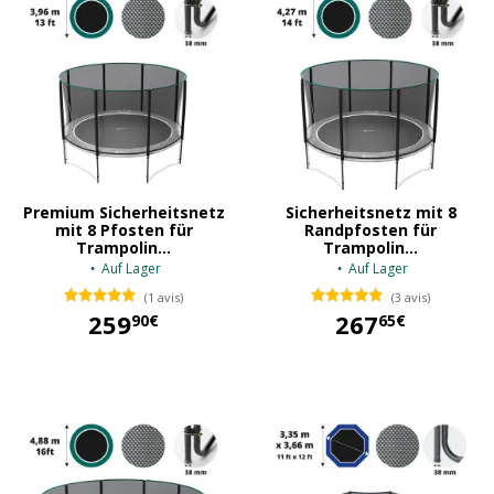
Premium Sicherheitsnetz
Sicherheitsnetz mit 8
mit 8 Pfosten für
Randpfosten für
Trampolin...
Trampolin...
Auf Lager
Auf Lager
(1 avis)
(3 avis)
259
267
90€
65€
259,90 €
267,65 €