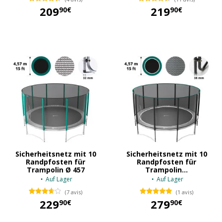
209
219
90€
90€
209,90 €
219,90 €
Sicherheitsnetz mit 10
Sicherheitsnetz mit 10
Randpfosten für
Randpfosten für
Trampolin Ø 457
Trampolin...
Auf Lager
Auf Lager
(7 avis)
(1 avis)
229
279
90€
90€
229,90 €
279,90 €