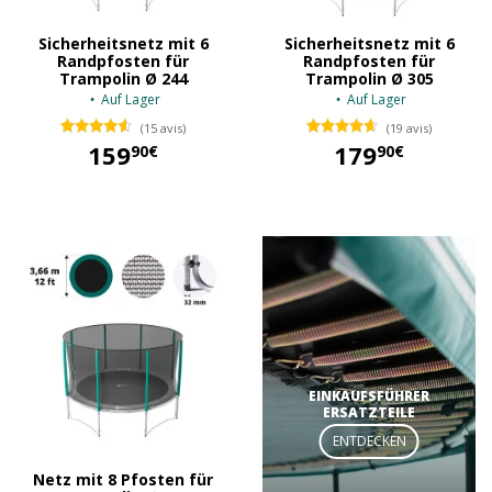
Sicherheitsnetz mit 6
Sicherheitsnetz mit 6
Randpfosten für
Randpfosten für
Trampolin Ø 244
Trampolin Ø 305
Auf Lager
Auf Lager
(15 avis)
(19 avis)
159
179
90€
90€
159,90 €
179,90 €
EINKAUFSFÜHRER
ERSATZTEILE
ENTDECKEN
Netz mit 8 Pfosten für