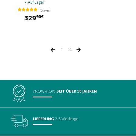
Auf Lager
(5 avis)
329
90€
329,90 €
1
2
KNOW-HOW
SEIT ÜBER 50 JAHREN
LIEFERUNG
2-5 Werktage