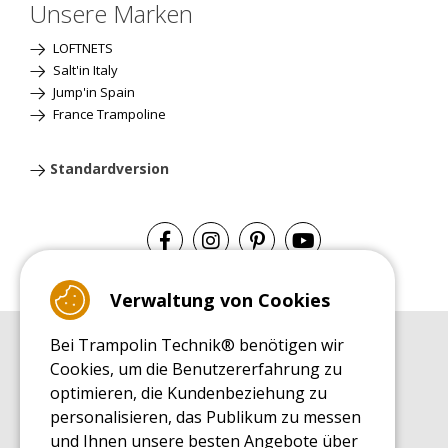
Unsere Marken
LOFTNETS
Salt'in Italy
Jump'in Spain
France Trampoline
Standardversion
Verwaltung von Cookies
Bei Trampolin Technik® benötigen wir
EINKAUFSRATGEBER
Cookies, um die Benutzererfahrung zu
Einkaufsratgeber
optimieren, die Kundenbeziehung zu
MONTAGE RATGEBER
personalisieren, das Publikum zu messen
Montagehinweise für ein Freizeit Trampolin
und Ihnen unsere besten Angebote über