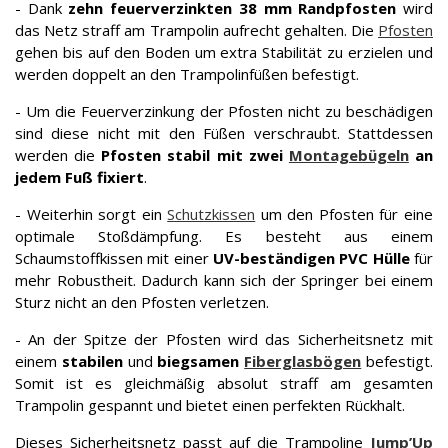
- Dank
zehn feuerverzinkten 38 mm Randpfosten
wird
das Netz straff am Trampolin aufrecht gehalten. Die
Pfosten
gehen bis auf den Boden um extra Stabilität zu erzielen und
werden doppelt an den Trampolinfüßen befestigt.
-
Um die Feuerverzinkung der Pfosten nicht zu beschädigen
sind diese nicht mit den Füßen verschraubt. Stattdessen
werden die
Pfosten stabil mit zwei
Montagebügeln
an
jedem Fuß fixiert
.
- Weiterhin sorgt ein
Schutzkissen
um den Pfosten für eine
optimale Stoßdämpfung. Es besteht aus einem
Schaumstoffkissen mit einer
UV-beständigen PVC Hülle
für
mehr Robustheit. Dadurch kann sich der Springer bei einem
Sturz nicht an den Pfosten verletzen.
- An der Spitze der Pfosten wird das Sicherheitsnetz mit
einem
stabilen
und
biegsamen
Fiberglasbögen
befestigt.
Somit ist es gleichmäßig absolut straff am gesamten
Trampolin gespannt und bietet einen perfekten Rückhalt.
Dieses Sicherheitsnetz passt auf die Trampoline
Jump’Up