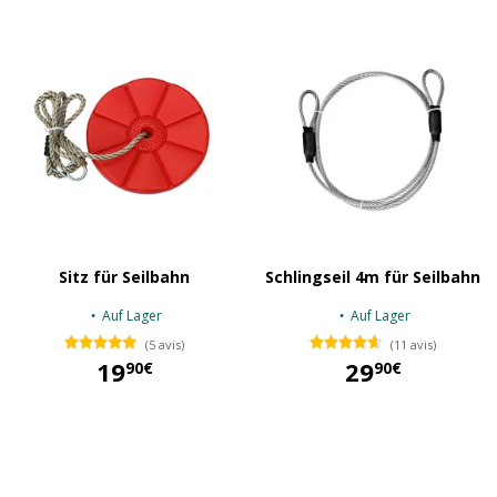
Sitz für Seilbahn
Schlingseil 4m für Seilbahn
Auf Lager
Auf Lager
(5 avis)
(11 avis)
19
29
90€
90€
19,90 €
29,90 €