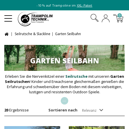
-10 % auf Trampoline im
XXL-Paket
0
Seilrutsche & Slackline
Garten Seilbahn
GARTEN SEILBAHN
Erleben Sie die Nervenkitzel einer
Seilrutsche
mit unseren
Garten
Seilrutschen
! Kinder und Erwachsene gleichermaßen genießen die
Erfahrung und schwebenüber dem Boden mit diesem vielseitigen,
lustigen und resistenten Outdoor-Spiele.
...
20
Ergebnisse
Sortieren nach
Relevanz