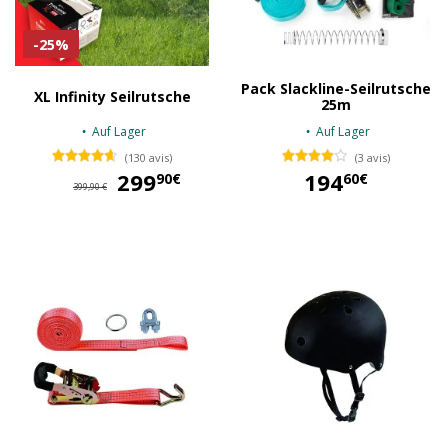
-25%
Pack Slackline-Seilrutsche
XL Infinity Seilrutsche
25m
Auf Lager
Auf Lager
(130 avis)
(3 avis)
299
299,90 €
194
90€
60€
399,90 €
194,60 €