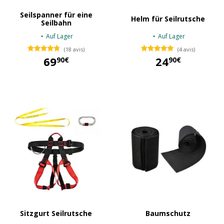
Seilspanner für eine
Helm für Seilrutsche
Seilbahn
Auf Lager
Auf Lager
(18 avis)
(4 avis)
69
24
90€
90€
69,90 €
24,90 €
Sitzgurt Seilrutsche
Baumschutz