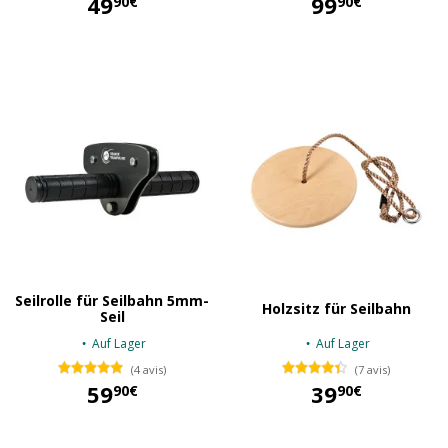
49
99
90€
90€
49,90 €
99,90 €
Seilrolle für Seilbahn 5mm-
Holzsitz für Seilbahn
Seil
Auf Lager
Auf Lager
(4 avis)
(7 avis)
59
39
90€
90€
59,90 €
39,90 €