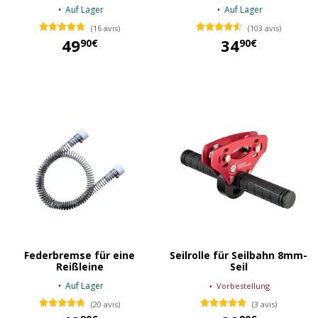
Auf Lager
Auf Lager
(16 avis)
(103 avis)
49
34
90€
90€
49,90 €
34,90 €
Federbremse für eine
Seilrolle für Seilbahn 8mm-
Reißleine
Seil
Auf Lager
Vorbestellung
(20 avis)
(3 avis)