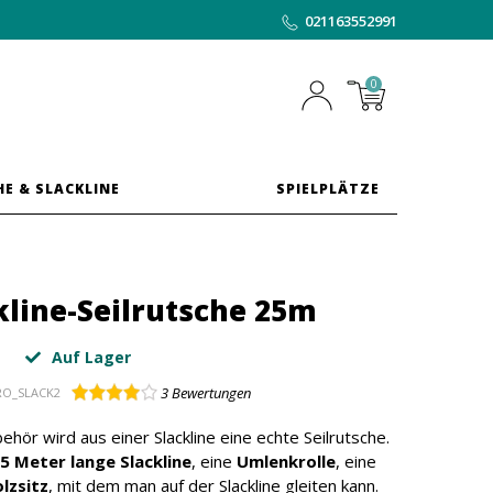
021163552991
0
HE & SLACKLINE
SPIELPLÄTZE
kline-Seilrutsche 25m
Auf Lager
3
Bewertungen
O_SLACK2
ör wird aus einer Slackline eine echte Seilrutsche.
5 Meter lange Slackline
, eine
Umlenkrolle
, eine
lzsitz
, mit dem man auf der Slackline gleiten kann.