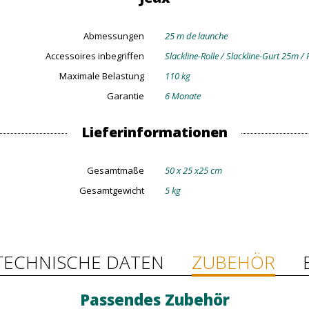
Abmessungen
25 m de launche
Accessoires inbegriffen
Slackline-Rolle / Slackline-Gurt 25m /
Maximale Belastung
110 kg
Garantie
6 Monate
Lieferinformationen
Gesamtmaße
50 x 25 x25 cm
Gesamtgewicht
5 kg
TECHNISCHE DATEN
ZUBEHÖR
Passendes Zubehör