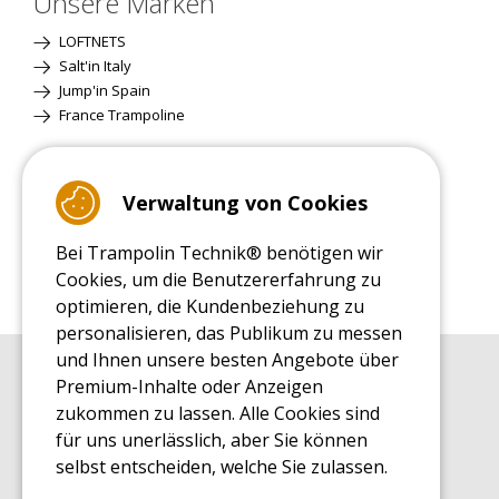
Unsere Marken
LOFTNETS
Salt'in Italy
Jump'in Spain
France Trampoline
Standardversion
Verwaltung von Cookies
Bei Trampolin Technik® benötigen wir
Cookies, um die Benutzererfahrung zu
optimieren, die Kundenbeziehung zu
personalisieren, das Publikum zu messen
und Ihnen unsere besten Angebote über
Premium-Inhalte oder Anzeigen
EINKAUFSRATGEBER
Einkaufsratgeber
zukommen zu lassen. Alle Cookies sind
für uns unerlässlich, aber Sie können
MONTAGE RATGEBER
Montagehinweise für ein Freizeit Trampolin
selbst entscheiden, welche Sie zulassen.
PFLEGERATGEBER