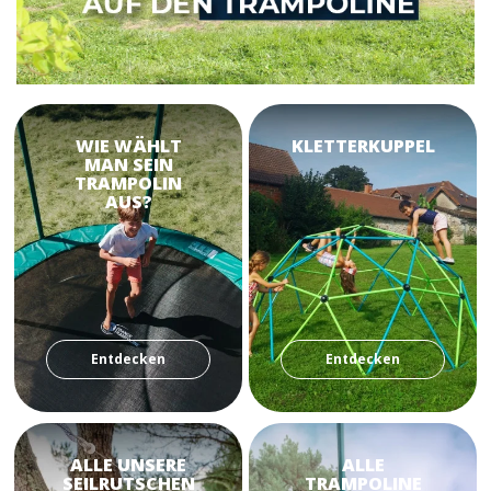
WIE WÄHLT
KLETTERKUPPEL
MAN SEIN
TRAMPOLIN
AUS?
Entdecken
Entdecken
ALLE UNSERE
ALLE
SEILRUTSCHEN
TRAMPOLINE