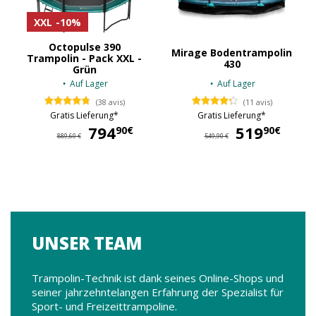
XXL
-10%
Octopulse 390
Mirage Bodentrampolin
Trampolin - Pack XXL -
430
Grün
Auf Lager
Auf Lager
(38 avis)
(11 avis)
Gratis Lieferung*
Gratis Lieferung*
794
794,90 €
519
519,9
90€
90€
889,60 €
549,90 €
UNSER TEAM
Trampolin-Technik ist dank seines Online-Shops und
seiner jahrzehntelangen Erfahrung der Spezialist für
Sport- und Freizeittrampoline.