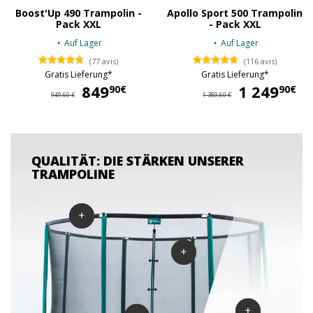
Boost'Up 490 Trampolin -
Apollo Sport 500 Trampolin
Pack XXL
- Pack XXL
Auf Lager
Auf Lager
(77 avis)
(116 avis)
Gratis Lieferung*
Gratis Lieferung*
849
849,90 €
1 249
1 
90€
90€
949,60 €
1 389,60 €
QUALITÄT: DIE STÄRKEN UNSERER
TRAMPOLINE