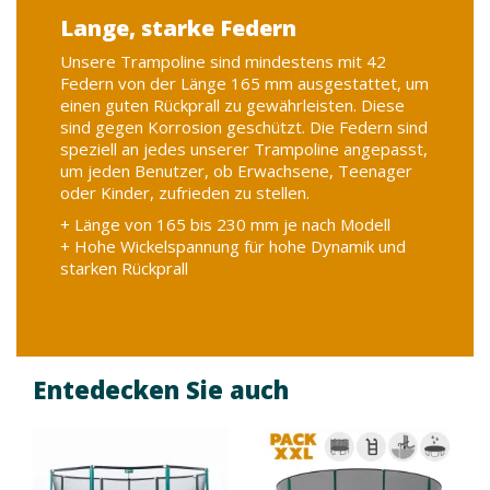
Sehr dickes Schutzkissen
Wir bieten Ihnen eines der dicksten unter den
Schutzpolstern auf dem Markt. Sie werden von
Gummis festgehalten, die am Sprungtuch
befestigt sind und so die Federn vollständig
abdecken. Es ist UV-beständig und reißfest,
optimal für die Nutzung im Außenbereich.
+ Innenschaum: 25 kg / m3 Dichte, EPE
Monoblock
+ Komplett geschlossen, keine Angst vor Frost
oder Schimmel
+ 650g / m2 PVC-beschichtete Hülle aus
technischem Stoff
Entedecken Sie auch