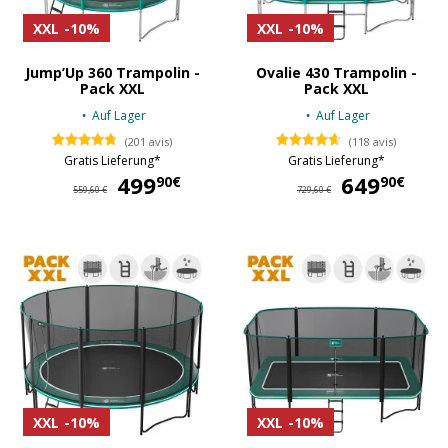
XXL
-10%
XXL
-10%
Jump’Up 360 Trampolin -
Ovalie 430 Trampolin -
Pack XXL
Pack XXL
Auf Lager
Auf Lager
(201 avis)
(118 avis)
Gratis Lieferung*
Gratis Lieferung*
499
499,90 €
649
64
90€
90€
559,60 €
729,60 €
XXL
-10%
XXL
-10%