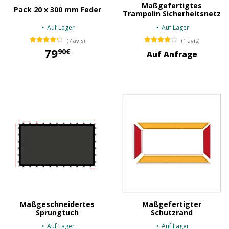
Maßgefertigtes
Pack 20 x 300 mm Feder
Trampolin Sicherheitsnetz
Auf Lager
Auf Lager
(7 avis)
(1 avis)
79
90€
Auf Anfrage
79,90 €
Maßgeschneidertes
Maßgefertigter
Sprungtuch
Schutzrand
Auf Lager
Auf Lager