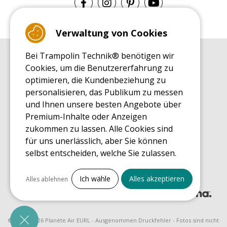
Verwaltung von Cookies
Bei Trampolin Technik® benötigen wir
EINKAUFSRATGEBER
Cookies, um die Benutzererfahrung zu
Einkaufsratgeber
optimieren, die Kundenbeziehung zu
MONTAGE RATGEBER
personalisieren, das Publikum zu messen
Montagehinweise für ein Freizeit Trampolin
und Ihnen unsere besten Angebote über
PFLEGERATGEBER
Premium-Inhalte oder Anzeigen
Pflegeratgeber für Ihr Freizeit Trampolin
zukommen zu lassen. Alle Cookies sind
ENDECKUNGSTOUR
für uns unerlässlich, aber Sie können
Was Sie über Freizeit Trampoline wissen sollten
selbst entscheiden, welche Sie zulassen.
EINKAUFSRATGEBER FÜR ERSATZTEILE
Einkaufsratgeber für Ersatzteile
Alles ankreuzen
Ich wähle
Alles akzeptieren
Alles ablehnen
Notwendige Cookies
PrestaShop
Für den Betrieb der Website erforderlich
© 2008 - 2026 Planète Air EURL - Ausgenommen Druckfehler - Fotos sind nicht