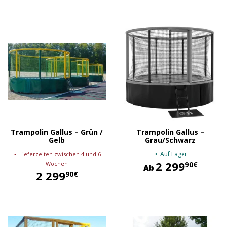
Trampolin Gallus – Grün /
Trampolin Gallus –
Gelb
Grau/Schwarz
Auf Lager
Lieferzeiten zwischen 4 und 6
2 299
2 299,90 €
Wochen
90€
Ab
2 299
90€
2 299,90 €