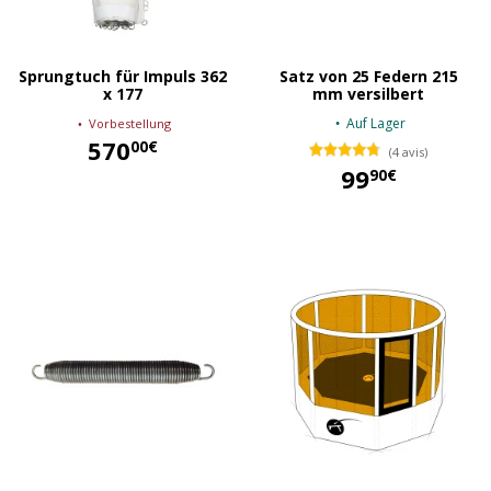
Sprungtuch für Impuls 362
Satz von 25 Federn 215
x 177
mm versilbert
Auf Lager
Vorbestellung
570
00€
(4 avis)
99
90€
570,00 €
99,90 €