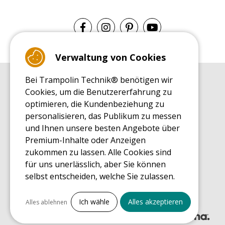
Verwaltung von Cookies
Bei Trampolin Technik® benötigen wir
EINKAUFSRATGEBER
Cookies, um die Benutzererfahrung zu
Einkaufsratgeber
optimieren, die Kundenbeziehung zu
MONTAGE RATGEBER
personalisieren, das Publikum zu messen
Montagehinweise für ein Freizeit Trampolin
und Ihnen unsere besten Angebote über
PFLEGERATGEBER
Premium-Inhalte oder Anzeigen
Pflegeratgeber für Ihr Freizeit Trampolin
zukommen zu lassen. Alle Cookies sind
ENDECKUNGSTOUR
für uns unerlässlich, aber Sie können
Was Sie über Freizeit Trampoline wissen sollten
selbst entscheiden, welche Sie zulassen.
EINKAUFSRATGEBER FÜR ERSATZTEILE
Einkaufsratgeber für Ersatzteile
Alles ankreuzen
Ich wähle
Alles akzeptieren
Alles ablehnen
Notwendige Cookies