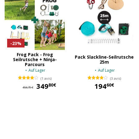
-23%
Frog Pack - Frog
Pack Slackline-Seilrutsche
Seilrutsche + Ninja-
25m
Parcours
Auf Lager
Auf Lager
(1 avis)
(3 avis)
349
349,80 €
194
80€
60€
454,70 €
194,60 €