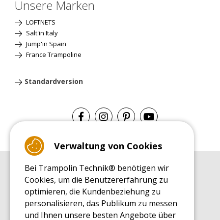
Unsere Marken
LOFTNETS
Salt'in Italy
Jump'in Spain
France Trampoline
Standardversion
Verwaltung von Cookies
Bei Trampolin Technik® benötigen wir
EINKAUFSRATGEBER
Cookies, um die Benutzererfahrung zu
Einkaufsratgeber
optimieren, die Kundenbeziehung zu
MONTAGE RATGEBER
personalisieren, das Publikum zu messen
Montagehinweise für ein Freizeit Trampolin
und Ihnen unsere besten Angebote über