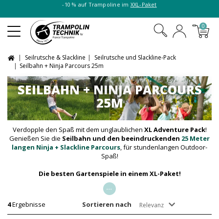
-10 % auf Trampoline im
XXL-Paket
0
Seilrutsche & Slackline
Seilrutsche und Slackline-Pack
Seilbahn + Ninja Parcours 25m
SEILBAHN + NINJA PARCOURS
25M
Verdopple den Spaß mit dem unglaublichen
XL Adventure Pack
!
Genießen Sie die
Seilbahn und den beeindruckenden
25 Meter
langen Ninja + Slackline Parcours
, für stundenlangen Outdoor-
Spaß!
Die besten Gartenspiele in einem XL-Paket!
...
4
Ergebnisse
Sortieren nach
Relevanz