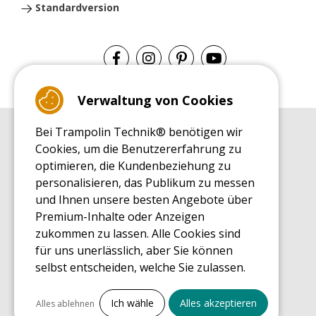
Standardversion
Verwaltung von Cookies
Bei Trampolin Technik® benötigen wir
EINKAUFSRATGEBER
Cookies, um die Benutzererfahrung zu
Einkaufsratgeber
optimieren, die Kundenbeziehung zu
MONTAGE RATGEBER
personalisieren, das Publikum zu messen
Montagehinweise für ein Freizeit Trampolin
und Ihnen unsere besten Angebote über
PFLEGERATGEBER
Premium-Inhalte oder Anzeigen
Pflegeratgeber für Ihr Freizeit Trampolin
zukommen zu lassen. Alle Cookies sind
ENDECKUNGSTOUR
für uns unerlässlich, aber Sie können
Was Sie über Freizeit Trampoline wissen sollten
selbst entscheiden, welche Sie zulassen.
EINKAUFSRATGEBER FÜR ERSATZTEILE
Einkaufsratgeber für Ersatzteile
Alles ankreuzen
Ich wähle
Alles akzeptieren
Alles ablehnen