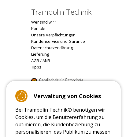
Trampolin Technik
Wer sind wir?
Kontakt
Unsere Verpflichtungen
Kundenservice und Garantie
Datenschutzerklärung
Lieferung
AGB
/
ANB
Tipps
9.4
/10 (22077 reviews)
Verwaltung von Cookies
Bei Trampolin Technik® benötigen wir
Read customer reviews
Cookies, um die Benutzererfahrung zu
optimieren, die Kundenbeziehung zu
personalisieren, das Publikum zu messen