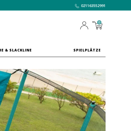
021163552991
0
HE & SLACKLINE
SPIELPLÄTZE