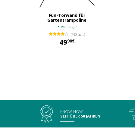
Fun-Torwand für
Gartentrampoline
Auf Lager
(192 avis)
49
90€
49,90 €
KNOW-HOW
SEIT ÜBER 50 JAHREN