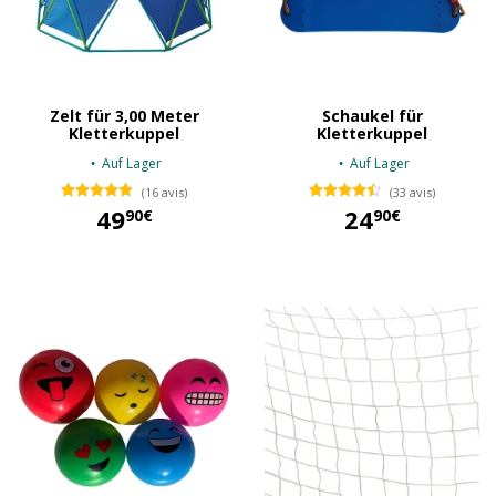
Zelt für 3,00 Meter
Schaukel für
Kletterkuppel
Kletterkuppel
Auf Lager
Auf Lager
(16 avis)
(33 avis)
49
24
90€
90€
49,90 €
24,90 €