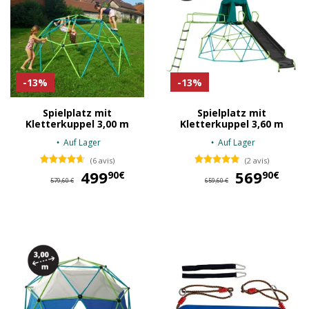
-13%
-13%
Spielplatz mit
Spielplatz mit
Kletterkuppel 3,00 m
Kletterkuppel 3,60 m
Auf Lager
Auf Lager
(6 avis)
(2 avis)
499
499,90 €
569
56
90€
90€
579,60 €
659,60 €