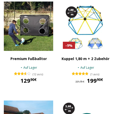
-9%
Premium Fußballtor
Kuppel 1,80 m + 2 Zubehör
Auf Lager
Auf Lager
(12 avis)
(1 avis)
129
199
19
90€
90€
221,70 €
129,90 €