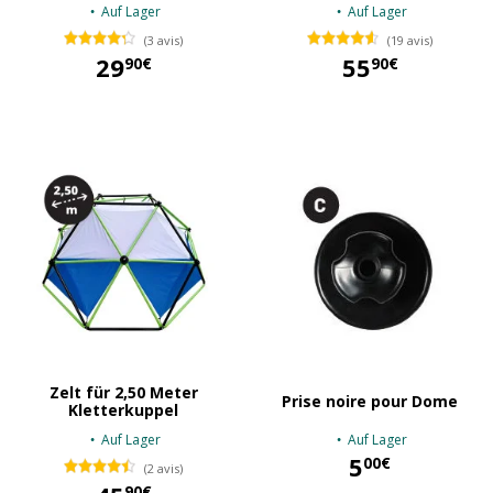
Auf Lager
Auf Lager
(3 avis)
(19 avis)
29
55
90€
90€
29,90 €
55,90 €
Zelt für 2,50 Meter
Prise noire pour Dome
Kletterkuppel
Auf Lager
Auf Lager
5
00€
(2 avis)
90€