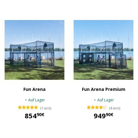
Fun Arena
Fun Arena Premium
Auf Lager
Auf Lager
(1 avis)
(4 avis)
854
949
90€
90€
854,90 €
949,90 €