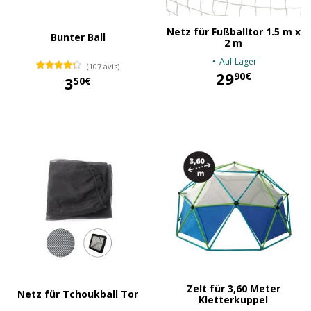
Netz für Fußballtor 1.5 m x
Bunter Ball
2 m
Auf Lager
(107 avis)
29
90€
3
50€
29,90 €
3,50 €
Zelt für 3,60 Meter
Netz für Tchoukball Tor
Kletterkuppel