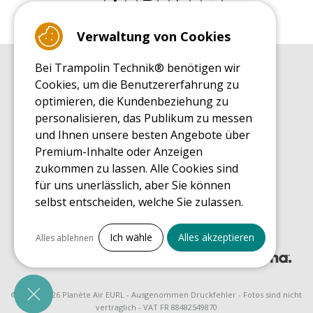
Verwaltung von Cookies
Bei Trampolin Technik® benötigen wir
EINKAUFSRATGEBER
Cookies, um die Benutzererfahrung zu
Einkaufsratgeber
optimieren, die Kundenbeziehung zu
MONTAGE RATGEBER
personalisieren, das Publikum zu messen
Montagehinweise für ein Freizeit Trampolin
und Ihnen unsere besten Angebote über
PFLEGERATGEBER
Premium-Inhalte oder Anzeigen
Pflegeratgeber für Ihr Freizeit Trampolin
zukommen zu lassen. Alle Cookies sind
ENDECKUNGSTOUR
für uns unerlässlich, aber Sie können
Was Sie über Freizeit Trampoline wissen sollten
selbst entscheiden, welche Sie zulassen.
EINKAUFSRATGEBER FÜR ERSATZTEILE
Einkaufsratgeber für Ersatzteile
Alles ankreuzen
Ich wähle
Alles akzeptieren
Alles ablehnen
Notwendige Cookies
PrestaShop
Für den Betrieb der Website erforderlich
© 2008 - 2026 Planète Air EURL - Ausgenommen Druckfehler - Fotos sind nicht
vertraglich - VAT FR 88482549870