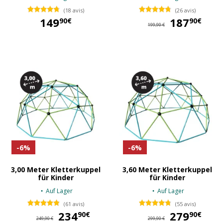
(18 avis)
(26 avis)
149
187
18
90€
90€
199,90 €
149,90 €
-6%
-6%
3,00 Meter Kletterkuppel
3,60 Meter Kletterkuppel
für Kinder
für Kinder
Auf Lager
Auf Lager
(61 avis)
(55 avis)
234
234,90 €
279
27
90€
90€
249,90 €
299,90 €