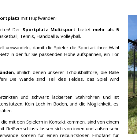
portplatz
mit Hüpfwänden!
arten! Der
Sportplatz Multisport
bietet
mehr als 5
sketball, Tennis, Handball & Volleyball.
ell umwandeln, damit die Spieler die Sportart ihrer Wahl
etz in der für Sie passenden Höhe aufspannen, ein Tor
änden
, ähnlich denen unserer Tchoukballtore, die Bälle
ffen! Die Wände sind Teil des Feldes, das Spiel wird
zinkten und schwarz lackierten Stahlrohren und ist
itenstützen. Kein Loch im Boden, und die Möglichkeit, es
mähen.
en, die mit den Spielern in Kontakt kommen, sind von einem
it Reißverschluss lassen sich von innen und außen sehr
tterwände sorgen für einen reibungslosen Empfang für