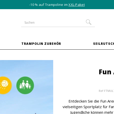
-10 % auf Trampoline im
XXL-Paket
TRAMPOLIN ZUBEHÖR
SEILRUTSC
Fun
Ref
FTMULT
Entdecken Sie die Fun Ar
vielseitigen Sportplatz für F
Jugendliche können mehr