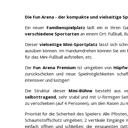
Die Fun Arena - der kompakte und vielseitige S
Ein neuer
Familienspielplatz
lädt ein in Ihren G
verschiedene Sportarten
an einem Ort: Fußball, Ba
Dieser
vielseitige Mini-Sportplatz
lässt sich schn
ausüben können. Im Handumdrehen können Sie ein N
für das Mini-Fußball aufstellen, etc.
Die
Fun Arena Premium
ist umgeben von
Hüpfw
zurückschicken und neue Spielmöglichkeiten scha
intensiver und lustiger!
Die Struktur dieser
Mini-Bühne
besteht aus ver
selbsttragend
, sehr stabil und mit U-förmigen Se
zu verschieben (auf 4 Personen), um den Rasen zu 
Priorität für die Sicherheit des Spielers: Alle Pfost
Schaumstoffschutz umgeben; 2 vertikale Eingänge m
einfach öffnen und schließen; die gespannten Gi