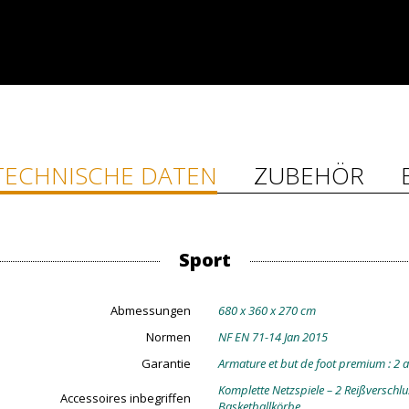
TECHNISCHE DATEN
ZUBEHÖR
Sport
Abmessungen
680 x 360 x 270 cm
Normen
NF EN 71-14 Jan 2015
Garantie
Armature et but de foot premium : 2 ans
Komplette Netzspiele – 2 Reißverschlu
Accessoires inbegriffen
Basketballkörbe