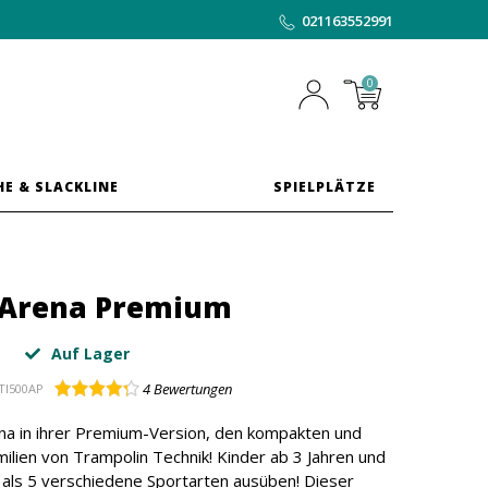
021163552991
0
HE & SLACKLINE
SPIELPLÄTZE
 Arena Premium
Auf Lager
4
Bewertungen
I500AP
ena in ihrer Premium-Version, den kompakten und
amilien von Trampolin Technik! Kinder ab 3 Jahren und
 als 5 verschiedene Sportarten ausüben! Dieser