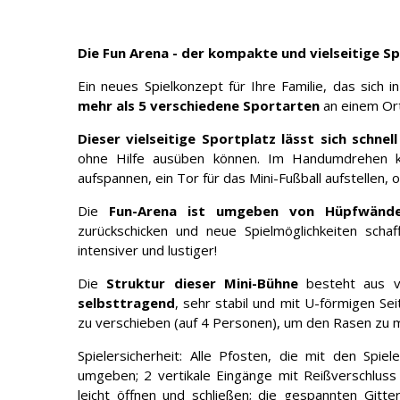
Die Fun Arena - der kompakte und vielseitige S
Ein neues Spielkonzept für Ihre Familie, das sich i
mehr als 5 verschiedene Sportarten
an einem Ort:
Dieser vielseitige Sportplatz lässt sich schne
ohne Hilfe ausüben können. Im Handumdrehen k
aufspannen, ein Tor für das Mini-Fußball aufstellen, o
Die
Fun-Arena ist umgeben von Hüpfwänd
zurückschicken und neue Spielmöglichkeiten scha
intensiver und lustiger!
Die
Struktur dieser
Mini-Bühne
besteht aus ve
selbsttragend
, sehr stabil und mit U-förmigen Se
zu verschieben (auf 4 Personen), um den Rasen zu 
Spielersicherheit: Alle Pfosten, die mit den Spi
umgeben; 2 vertikale Eingänge mit Reißverschluss
leicht öffnen und schließen; die gespannten Gitt