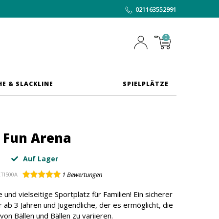
021163552991
0
HE & SLACKLINE
SPIELPLÄTZE
Fun Arena
Auf Lager
1
Bewertungen
TI500A
und vielseitige Sportplatz für Familien! Ein sicherer
r ab 3 Jahren und Jugendliche, der es ermöglicht, die
von Bällen und Bällen zu variieren.