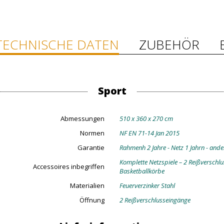
TECHNISCHE DATEN
ZUBEHÖR
Sport
Abmessungen
510 x 360 x 270 cm
Normen
NF EN 71-14 Jan 2015
Garantie
Rahmenh 2 Jahre - Netz 1 Jahrn - ande
Komplette Netzspiele – 2 Reißverschlu
Accessoires inbegriffen
Basketballkörbe
Materialien
Feuerverzinker Stahl
Öffnung
2 Reißverschlusseingänge