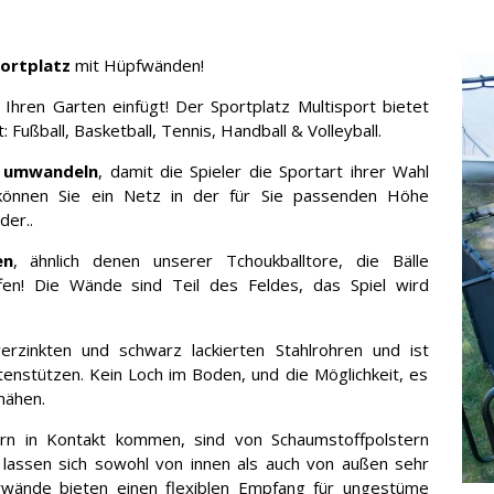
portplatz
mit Hüpfwänden!
n Ihren Garten einfügt! Der Sportplatz Multisport bietet
 Fußball, Basketball, Tennis, Handball & Volleyball.
ll umwandeln
, damit die Spieler die Sportart ihrer Wahl
önnen Sie ein Netz in der für Sie passenden Höhe
der..
en
, ähnlich denen unserer Tchoukballtore, die Bälle
ffen! Die Wände sind Teil des Feldes, das Spiel wird
rzinkten und schwarz lackierten Stahlrohren und ist
itenstützen. Kein Loch im Boden, und die Möglichkeit, es
mähen.
elern in Kontakt kommen, sind von Schaumstoffpolstern
 lassen sich sowohl von innen als auch von außen sehr
erwände bieten einen flexiblen Empfang für ungestüme