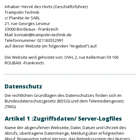
Inhaber: Hervé des Horts (Geschäftsführer)
Trampolin Technik
c/ Planète Air SARL
21, rue Georges Lesieur
33000 Bordeaux - Frankreich
Mail: kontakt@trampolin-technik.de
Telefonnummer: 021163552991
auf dieser Website (im folgenden “Angebot”) auf.
Die Website wird gehostet von: OVH, 2, rue Kellerman 59 100
ROUBAIX -Frankreich.
Datenschutz
Die rechtlichen Grundlagen des Datenschutzes finden sich im
Bundesdatenschutzgesetz (BDSG) und dem Telemediengesetz
(TMG).
Artikel 1 :Zugriffsdaten/ Server-Logfiles
Name der abgerufenen Webseite, Datei, Datum und Uhrzeit des
Abrufs, übertragene Datenmenge, Meldung über erfolgreichen
Abruf, Browsertyp nebst Version, das Betriebssystem des Nutzers,