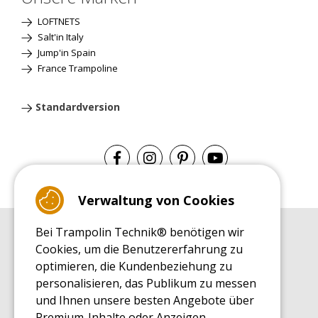
LOFTNETS
Salt'in Italy
Jump'in Spain
France Trampoline
Standardversion
Verwaltung von Cookies
Bei Trampolin Technik® benötigen wir
EINKAUFSRATGEBER
Cookies, um die Benutzererfahrung zu
Einkaufsratgeber
optimieren, die Kundenbeziehung zu
MONTAGE RATGEBER
personalisieren, das Publikum zu messen
Montagehinweise für ein Freizeit Trampolin
und Ihnen unsere besten Angebote über
PFLEGERATGEBER
Premium-Inhalte oder Anzeigen