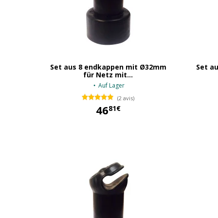
Set aus 8 endkappen mit Ø32mm
Set a
für Netz mit...
Auf Lager
(2 avis)
46
81€
46,81 €