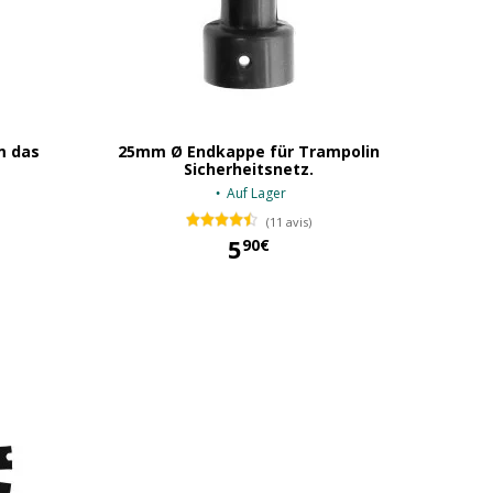
m das
25mm Ø Endkappe für Trampolin
Sicherheitsnetz.
Auf Lager
(11 avis)
5
90€
5,90 €