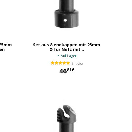
 25mm
Set aus 8 endkappen mit 25mm
en
Ø für Netz mit...
Auf Lager
(1 avis)
36,89 €
46
81€
46,81 €