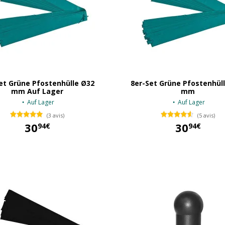
et Grüne Pfostenhülle Ø32
8er-Set Grüne Pfostenhül
mm Auf Lager
mm
Auf Lager
Auf Lager
(3 avis)
(5 avis)
30
30
94€
94€
30,94 €
30,94 €