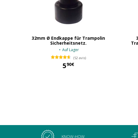
32mm Ø Endkappe für Trampolin
Sicherheitsnetz.
Tra
Auf Lager
(52 avis)
5
90€
5,90 €
KNOW-HOW