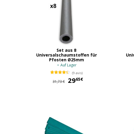
Set aus 8
Universalschaumstoffen für
Uni
Pfosten Ø25mm
Auf Lager
(9 avis)
29
29,65 €
65€
31,73 €