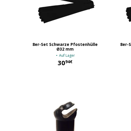
8er-Set Schwarze Pfostenhülle
8er-
Ø32 mm
Auf Lager
30
94€
30,94 €