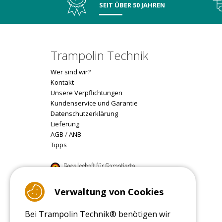
SEIT ÜBER 50 JAHREN
Trampolin Technik
Wer sind wir?
Kontakt
Unsere Verpflichtungen
Kundenservice und Garantie
Datenschutzerklärung
Lieferung
AGB
/
ANB
Tipps
9.4
/10 (22077 reviews)
Verwaltung von Cookies
Bei Trampolin Technik® benötigen wir
Read customer reviews