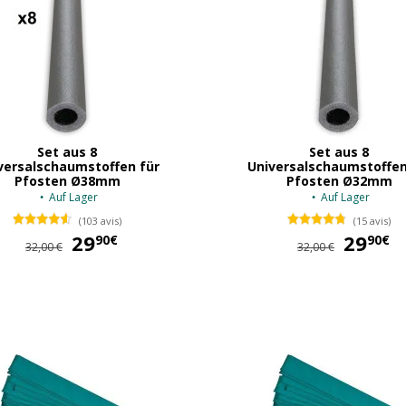
Set aus 8
Set aus 8
versalschaumstoffen für
Universalschaumstoffen
Pfosten Ø38mm
Pfosten Ø32mm
Auf Lager
Auf Lager
(103 avis)
(15 avis)
29
29,90 €
29
90€
90€
32,00 €
32,00 €