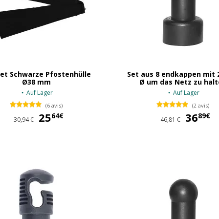
Set Schwarze Pfostenhülle
Set aus 8 endkappen mit
Ø38 mm
Ø um das Netz zu halt
Auf Lager
Auf Lager
(6 avis)
(2 avis)
25
25,64 €
36
64€
89€
30,94 €
46,81 €