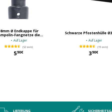
38mm Ø Endkappe für
Schwarze Pfostenhülle Ø
mpolin-Fangnetze die...
Auf Lager
Auf Lager
(52 avis)
(19 avis)
5
3
90€
90€
5,90 €
3,90 €
LIEFERUNG
SICHERHEITSG