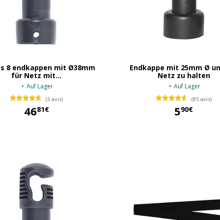
us 8 endkappen mit Ø38mm
Endkappe mit 25mm Ø u
für Netz mit...
Netz zu halten
Auf Lager
Auf Lager
(3 avis)
(85 avis)
46
5
81€
90€
46,81 €
5,90 €