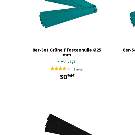
8er-Set Grüne Pfostenhülle Ø25
8er-S
mm
Auf Lager
(1 avis)
30
94€
30,94 €