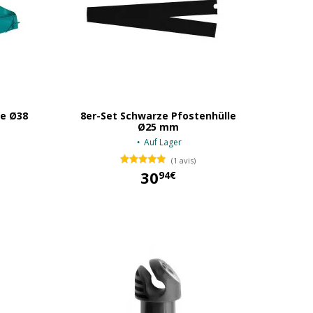
le Ø38
8er-Set Schwarze Pfostenhülle
Ø25 mm
Auf Lager
(1 avis)
30
94€
30,94 €