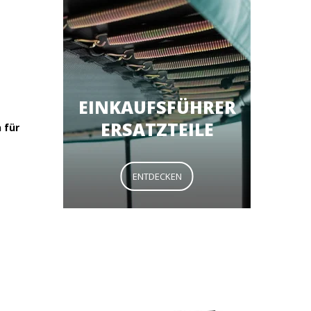
EINKAUFSFÜHRER
ERSATZTEILE
 für
ENTDECKEN
29,90 €