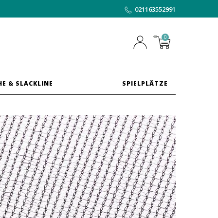
021163552991
0
HE & SLACKLINE
SPIELPLÄTZE