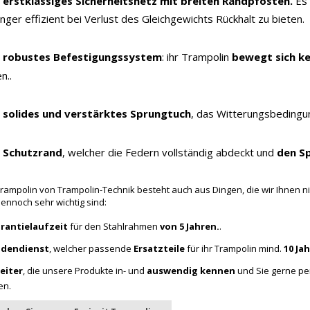
n erstklassiges Sicherheitsnetz mit breiten Randpfosten.
Es 
nger effizient bei Verlust des Gleichgewichts Rückhalt zu bieten.
n robustes Befestigungssystem
: ihr Trampolin
bewegt sich ke
n..
n solides und verstärktes Sprungtuch
, das Witterungsbedingu
n Schutzrand
, welcher die Federn vollständig abdeckt und
den Sp
Trampolin von Trampolin-Technik besteht auch aus Dingen, die wir Ihnen ni
dennoch sehr wichtig sind:
rantielaufzeit
für den Stahlrahmen
von 5 Jahren.
.
dendienst
, welcher passende
Ersatzteile
für ihr Trampolin mind.
10 Ja
eiter
, die unsere Produkte in- und
auswendig kennen
und Sie gerne pe
en.