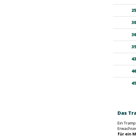
2
3
3
3
4
4
4
Das Tr
Ein Trampo
Erwachsen
für ein 