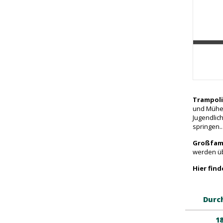
Trampoli
und Mühel
Jugendlic
springen..
Großfami
werden üb
Hier fin
Durc
1