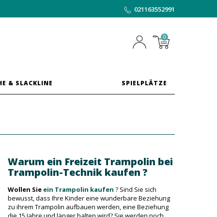
021163552991
0
HE & SLACKLINE
SPIELPLÄTZE
Warum ein Freizeit Trampolin bei
Trampolin-Technik kaufen ?
Wollen Sie
ein Trampolin kaufen
? Sind Sie sich
bewusst, dass Ihre Kinder eine wunderbare Beziehung
zu ihrem Trampolin aufbauen werden, eine Beziehung
die 15 Jahre und länger halten wird? Sie werden noch