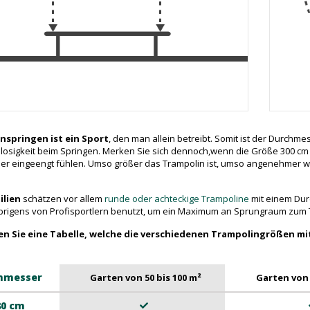
nspringen ist ein Sport
, den man allein betreibt. Somit ist der Durch
osigkeit beim Springen. Merken Sie sich dennoch,wenn die Größe 300 cm und
her eingeengt fühlen. Umso größer das Trampolin ist, umso angenehmer w
lien
schätzen vor allem
runde oder achteckige Trampoline
mit einem Du
rigens von Profisportlern benutzt, um ein Maximum an Sprungraum zum 
den Sie eine Tabelle, welche die verschiedenen Trampolingrößen mit
hmesser
Garten von 50 bis 100 m²
Garten von 
80 cm