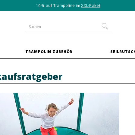
-10 % auf Trampoline im
XXL-Paket
TRAMPOLIN ZUBEHÖR
SEILRUTSC
kaufsratgeber