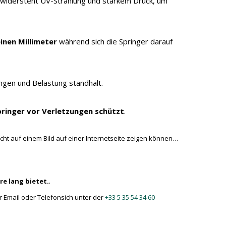
widersteht UV-Strahlung und starkem Druck, um
inen Millimeter
während sich die Springer darauf
ngen und Belastung standhält.
ringer vor Verletzungen schützt
.
cht auf einem Bild auf einer Internetseite zeigen können…
hre lang bietet.
.
r Email
oder Telefonsich unter der
+33 5 35 54 34 60