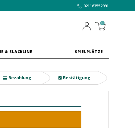
021163552991
0
E & SLACKLINE
SPIELPLÄTZE
Bezahlung
Bestätigung