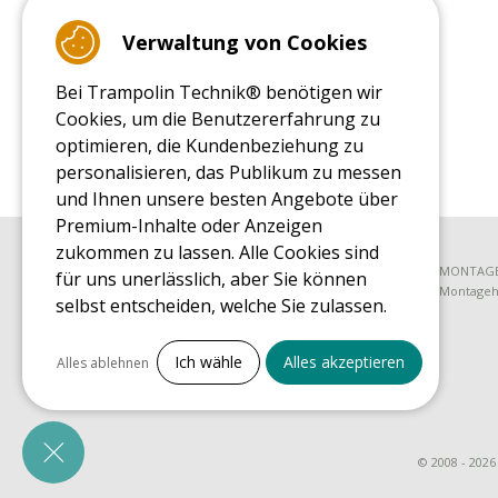
9.4
/10 (22087 reviews)
Verwaltung von Cookies
Bei Trampolin Technik® benötigen wir
Read customer reviews
Cookies, um die Benutzererfahrung zu
optimieren, die Kundenbeziehung zu
personalisieren, das Publikum zu messen
und Ihnen unsere besten Angebote über
Premium-Inhalte oder Anzeigen
zukommen zu lassen. Alle Cookies sind
EINKAUFSRATGEBER
MONTAGE
für uns unerlässlich, aber Sie können
Einkaufsratgeber
Montagehi
selbst entscheiden, welche Sie zulassen.
EINKAUFSRATGEBER FÜR ERSATZTEILE
Alles ankreuzen
Einkaufsratgeber für Ersatzteile
Ich wähle
Alles akzeptieren
Alles ablehnen
Notwendige Cookies
PrestaShop
Für den Betrieb der Website erforderlich
© 2008 - 2026
Marketing