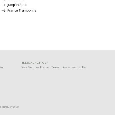
Jump'in Spain
France Trampoline
ENDECKUNGSTOUR
lin
Was Sie über Freizeit Trampoline wissen sollten
FR 88482549870