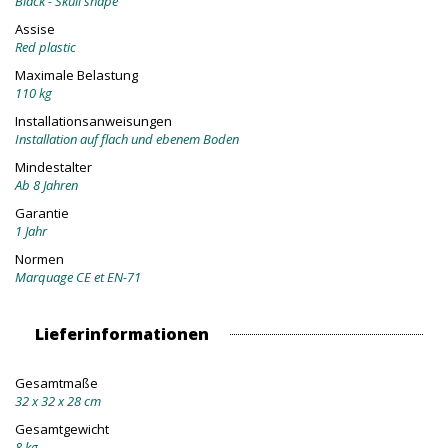
Black - Skull shape
Assise
Red plastic
Maximale Belastung
110 kg
Installationsanweisungen
Installation auf flach und ebenem Boden
Mindestalter
Ab 8 Jahren
Garantie
1 Jahr
Normen
Marquage CE et EN-71
Lieferinformationen
Gesamtmaße
32 x 32 x 28 cm
Gesamtgewicht
8 kg