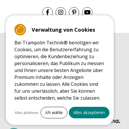
Verwaltung von Cookies
Bei Trampolin Technik® benötigen wir
EINKAUFSRATGEBER
Cookies, um die Benutzererfahrung zu
Einkaufsratgeber
optimieren, die Kundenbeziehung zu
MONTAGE RATGEBER
personalisieren, das Publikum zu messen
Montagehinweise für ein Freizeit Trampolin
und Ihnen unsere besten Angebote über
PFLEGERATGEBER
Premium-Inhalte oder Anzeigen
Pflegeratgeber für Ihr Freizeit Trampolin
zukommen zu lassen. Alle Cookies sind
ENDECKUNGSTOUR
für uns unerlässlich, aber Sie können
Was Sie über Freizeit Trampoline wissen sollten
selbst entscheiden, welche Sie zulassen.
EINKAUFSRATGEBER FÜR ERSATZTEILE
Einkaufsratgeber für Ersatzteile
Alles ankreuzen
Ich wähle
Alles akzeptieren
Alles ablehnen
Notwendige Cookies