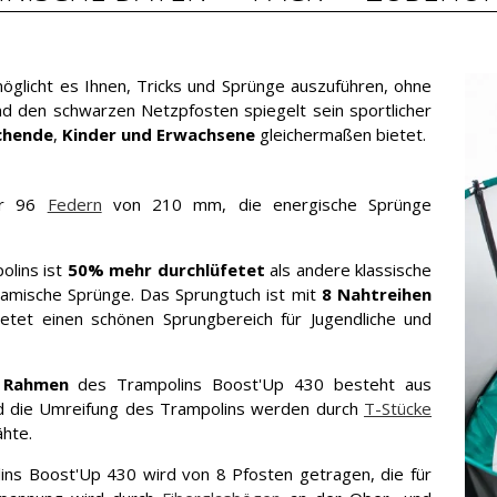
glicht es Ihnen, Tricks und Sprünge auszuführen, ohne
nd den schwarzen Netzpfosten spiegelt sein sportlicher
chende
,
Kinder und Erwachsene
gleichermaßen bietet.
er 96
Federn
von 210 mm, die energische Sprünge
lins ist
50% mehr durchlüfetet
als andere klassische
namische Sprünge. Das Sprungtuch ist mit
8 Nahtreihen
etet einen schönen Sprungbereich für Jugendliche und
e Rahmen
des Trampolins Boost'Up 430 besteht aus
nd die Umreifung des Trampolins werden durch
T-Stücke
nähte.
ins Boost'Up 430 wird von 8 Pfosten getragen, die für