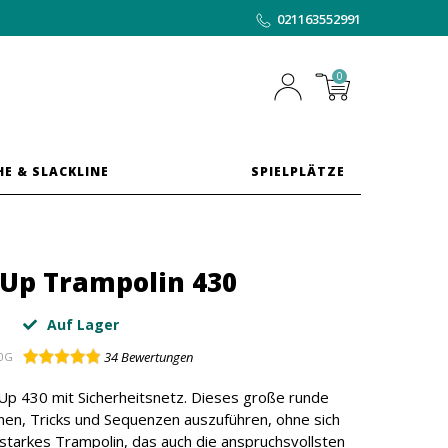
021163552991
0
HE & SLACKLINE
SPIELPLÄTZE
'Up Trampolin 430
Auf Lager
34
Bewertungen
0G
p 430 mit Sicherheitsnetz. Dieses große runde
nen, Tricks und Sequenzen auszuführen, ohne sich
n starkes Trampolin, das auch die anspruchsvollsten