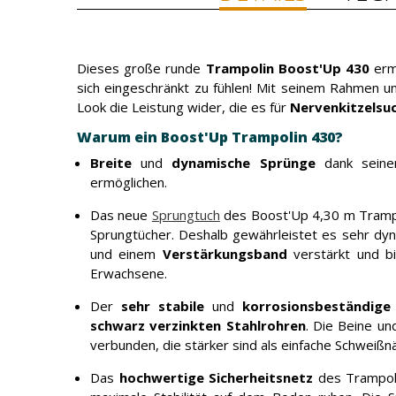
Dieses große runde
Trampolin Boost'Up 430
ermö
sich eingeschränkt zu fühlen! Mit seinem Rahmen u
Look die Leistung wider, die es für
Nervenkitzelsu
Warum ein Boost'Up Trampolin 430?
Breite
und
dynamische Sprünge
dank sein
ermöglichen.
Das neue
Sprungtuch
des Boost'Up 4,30 m Trampo
Sprungtücher. Deshalb gewährleistet es sehr dy
und einem
Verstärkungsband
verstärkt und bi
Erwachsene.
Der
sehr stabile
und
korrosionsbeständig
schwarz verzinkten Stahlrohren
. Die Beine u
verbunden, die stärker sind als einfache Schweiß
Das
hochwertige Sicherheitsnetz
des Trampol