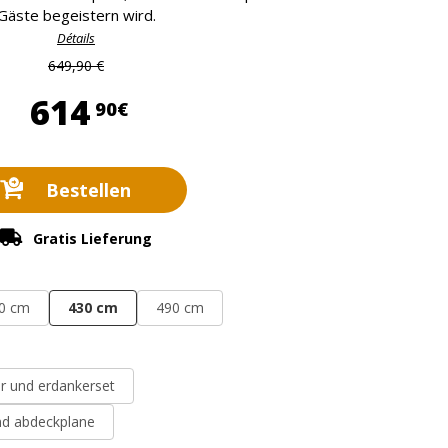
Gäste begeistern wird.
Détails
649,90 €
614,90 €
614
90€
Bestellen
Gratis Lieferung
0 cm
430 cm
490 cm
ter und erdankerset
und abdeckplane