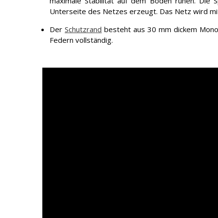
maximale Stabilität auf dem Boden ruhen. Die
Unterseite des Netzes erzeugt. Das Netz wird mi
Der
Schutzrand
besteht aus 30 mm dickem Monob
Federn vollständig.