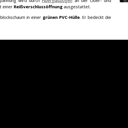
 Spannung wird durch
Fiberglasbögen
an der Ober- und
t einer
Reißverschlussöffnung
ausgestattet.
lockschaum in einer
grünen PVC-Hülle
. Er bedeckt die