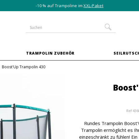
-10 % auf Trampoline im
XXL-Paket
TRAMPOLIN ZUBEHÖR
SEILRUTSC
Boost'Up Trampolin 430
Boost
Ref
436
Rundes Trampolin Boost'U
Trampolin ermöglicht es Ih
eingeschränkt zu fühlen! Ei