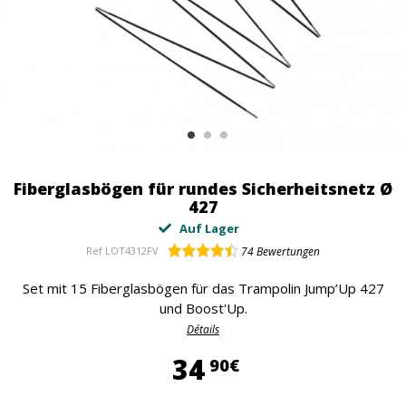
Fiberglasbögen für rundes Sicherheitsnetz Ø
427
Auf Lager
Ref
LOT4312FV
74
Bewertungen
Set mit 15 Fiberglasbögen für das Trampolin Jump’Up 427
und Boost'Up.
Détails
34,90 €
34
90€