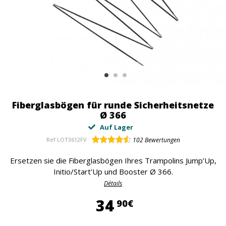
Fiberglasbögen für runde Sicherheitsnetze
Ø 366
Auf Lager
Ref
LOT3612FV
102
Bewertungen
Ersetzen sie die Fiberglasbögen Ihres Trampolins Jump’Up,
Initio/Start'Up und Booster Ø 366.
Détails
34,90 €
34
90€