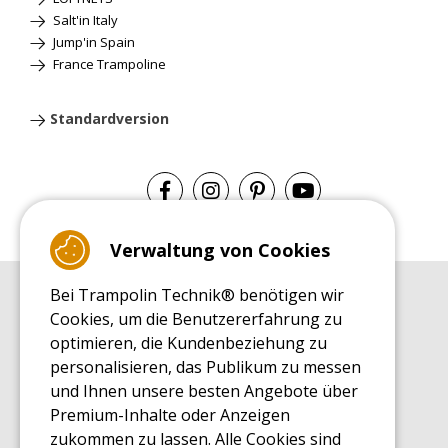
Salt'in Italy
Jump'in Spain
France Trampoline
Standardversion
Verwaltung von Cookies
Bei Trampolin Technik® benötigen wir
EINKAUFSRATGEBER
Cookies, um die Benutzererfahrung zu
Einkaufsratgeber
optimieren, die Kundenbeziehung zu
MONTAGE RATGEBER
personalisieren, das Publikum zu messen
Montagehinweise für ein Freizeit Trampolin
und Ihnen unsere besten Angebote über
PFLEGERATGEBER
Premium-Inhalte oder Anzeigen
Pflegeratgeber für Ihr Freizeit Trampolin
zukommen zu lassen. Alle Cookies sind
ENDECKUNGSTOUR