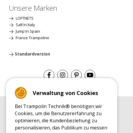
Unsere Marken
LOFTNETS
Salt'in Italy
Jump'in Spain
France Trampoline
Standardversion
Verwaltung von Cookies
Bei Trampolin Technik® benötigen wir
EINKAUFSRATGEBER
Cookies, um die Benutzererfahrung zu
Einkaufsratgeber
optimieren, die Kundenbeziehung zu
MONTAGE RATGEBER
personalisieren, das Publikum zu messen
Montagehinweise für ein Freizeit Trampolin