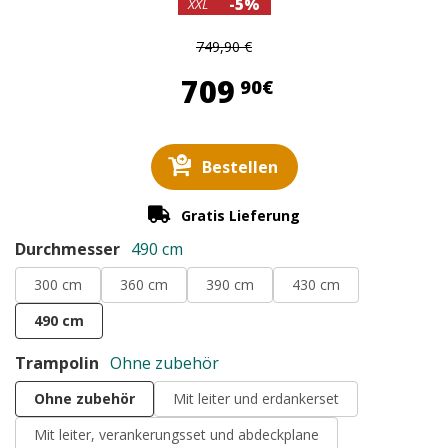
-5%
XXL
749,90 €
709,90 €
709
90€
Bestellen
Gratis Lieferung
Durchmesser
490 cm
300 cm
360 cm
390 cm
430 cm
490 cm
Trampolin
Ohne zubehör
Ohne zubehör
Mit leiter und erdankerset
Mit leiter, verankerungsset und abdeckplane