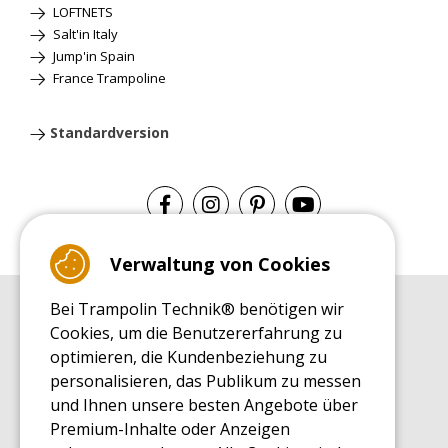
LOFTNETS
Salt'in Italy
Jump'in Spain
France Trampoline
Standardversion
Verwaltung von Cookies
Bei Trampolin Technik® benötigen wir
EINKAUFSRATGEBER
Cookies, um die Benutzererfahrung zu
Einkaufsratgeber
optimieren, die Kundenbeziehung zu
MONTAGE RATGEBER
personalisieren, das Publikum zu messen
Montagehinweise für ein Freizeit Trampolin
und Ihnen unsere besten Angebote über
PFLEGERATGEBER
Premium-Inhalte oder Anzeigen
Pflegeratgeber für Ihr Freizeit Trampolin