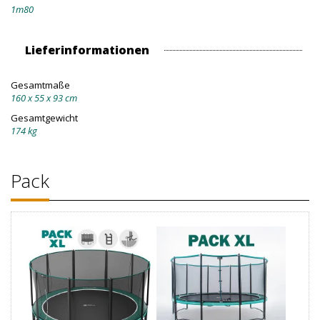
1m80
Lieferinformationen
Gesamtmaße
160 x 55 x 93 cm
Gesamtgewicht
174 kg
Pack