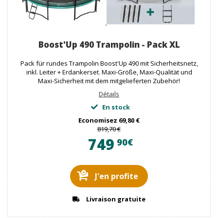
Boost'Up 490 Trampolin - Pack XL
Pack für rundes Trampolin Boost'Up 490 mit Sicherheitsnetz,
inkl. Leiter + Erdankerset. Maxi-Größe, Maxi-Qualität und
Maxi-Sicherheit mit dem mitgelieferten Zubehör!
Détails
En stock
Economisez
69,80 €
819,70 €
749
90€
J'en profite
Livraison gratuite