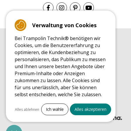
Verwaltung von Cookies
Bei Trampolin Technik® benötigen wir
EINKAUFSRATGEBER
Cookies, um die Benutzererfahrung zu
Einkaufsratgeber
optimieren, die Kundenbeziehung zu
MONTAGE RATGEBER
personalisieren, das Publikum zu messen
Montagehinweise für ein Freizeit Trampolin
und Ihnen unsere besten Angebote über
PFLEGERATGEBER
Premium-Inhalte oder Anzeigen
Pflegeratgeber für Ihr Freizeit Trampolin
zukommen zu lassen. Alle Cookies sind
ENDECKUNGSTOUR
für uns unerlässlich, aber Sie können
Was Sie über Freizeit Trampoline wissen sollten
selbst entscheiden, welche Sie zulassen.
EINKAUFSRATGEBER FÜR ERSATZTEILE
Einkaufsratgeber für Ersatzteile
Alles ankreuzen
Ich wähle
Alles akzeptieren
Alles ablehnen
Notwendige Cookies
PrestaShop