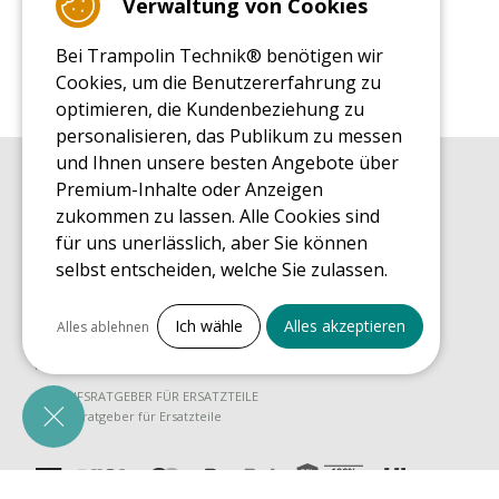
Verwaltung von Cookies
Bei Trampolin Technik® benötigen wir
Cookies, um die Benutzererfahrung zu
optimieren, die Kundenbeziehung zu
personalisieren, das Publikum zu messen
und Ihnen unsere besten Angebote über
Premium-Inhalte oder Anzeigen
EINKAUFSRATGEBER
Einkaufsratgeber
zukommen zu lassen. Alle Cookies sind
für uns unerlässlich, aber Sie können
MONTAGE RATGEBER
Montagehinweise für ein Freizeit Trampolin
selbst entscheiden, welche Sie zulassen.
PFLEGERATGEBER
Alles ankreuzen
Pflegeratgeber für Ihr Freizeit Trampolin
Ich wähle
Alles akzeptieren
Alles ablehnen
ENDECKUNGSTOUR
Notwendige Cookies
Was Sie über Freizeit Trampoline wissen sollten
PrestaShop
EINKAUFSRATGEBER FÜR ERSATZTEILE
Für den Betrieb der Website erforderlich
Einkaufsratgeber für Ersatzteile
Marketing
Facebook