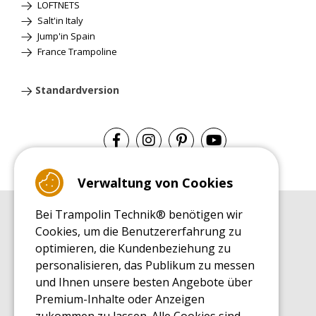
LOFTNETS
Salt'in Italy
Jump'in Spain
France Trampoline
Standardversion
Verwaltung von Cookies
Bei Trampolin Technik® benötigen wir
EINKAUFSRATGEBER
Cookies, um die Benutzererfahrung zu
Einkaufsratgeber
optimieren, die Kundenbeziehung zu
MONTAGE RATGEBER
personalisieren, das Publikum zu messen
Montagehinweise für ein Freizeit Trampolin
und Ihnen unsere besten Angebote über
PFLEGERATGEBER
Premium-Inhalte oder Anzeigen
Pflegeratgeber für Ihr Freizeit Trampolin