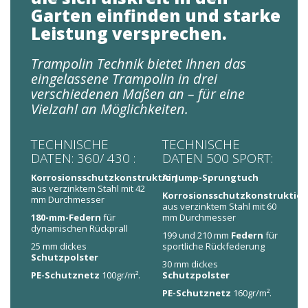
Garten einfinden und starke
Leistung versprechen.
Trampolin Technik bietet Ihnen das
eingelassene Trampolin in drei
verschiedenen Maßen an – für eine
Vielzahl an Möglichkeiten.
TECHNISCHE
TECHNISCHE
DATEN: 360/ 430 :
DATEN 500 SPORT:
Korrosionsschutzkonstruktion
AirJump-Sprungtuch
aus verzinktem Stahl mit 42
Korrosionsschutzkonstruktio
mm Durchmesser
aus verzinktem Stahl mit 60
180-mm-Federn
für
mm Durchmesser
dynamischen Rückprall
199 und 210 mm
Federn
für
25 mm dickes
sportliche Rückfederung
Schutzpolster
30 mm dickes
PE-Schutznetz
100gr/m².
Schutzpolster
PE-Schutznetz
160gr/m².