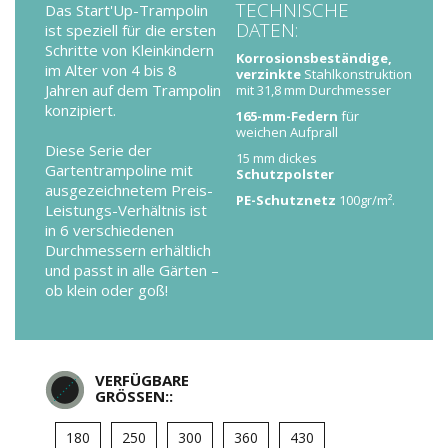
TECHNISCHE
Das Start'Up-Trampolin
DATEN:
ist speziell für die ersten
Schritte von Kleinkindern
Korrosionsbeständige,
im Alter von 4 bis 8
verzinkte
Stahlkonstruktion
Jahren auf dem Trampolin
mit 31,8 mm Durchmesser
konzipiert.
165-mm-Federn
für
weichen Aufprall
Diese Serie der
15 mm dickes
Gartentrampoline mit
Schutzpolster
ausgezeichnetem Preis-
PE-Schutznetz
100gr/m².
Leistungs-Verhältnis ist
in 6 verschiedenen
Durchmessern erhältlich
und passt in alle Gärten –
ob klein oder goß!
VERFÜGBARE
GRÖSSEN::
180
250
300
360
430