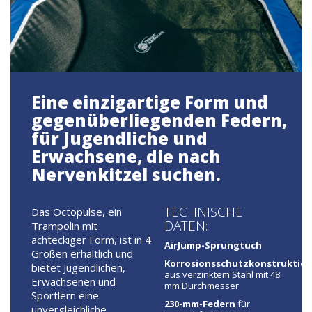
Eine einzigartige Form und
gegenüberliegenden Federn,
für Jugendliche und
Erwachsene, die nach
Nervenkitzel suchen.
TECHNISCHE
Das Octopulse, ein
DATEN:
Trampolin mit
achteckiger Form, ist in 4
AirJump-Sprungtuch
Größen erhältlich und
Korrosionsschutzkonstruktio
bietet Jugendlichen,
aus verzinktem Stahl mit 48
Erwachsenen und
mm Durchmesser
Sportlern eine
230-mm-Federn
für
unvergleichliche