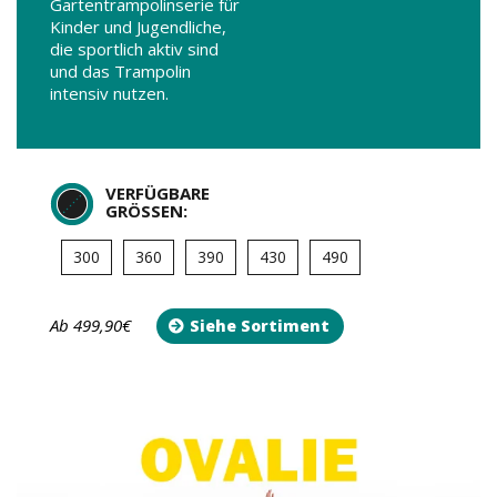
Gartentrampolinserie für
Kinder und Jugendliche,
die sportlich aktiv sind
und das Trampolin
intensiv nutzen.
VERFÜGBARE
GRÖSSEN:
300
360
390
430
490
Ab 499,90€
Siehe Sortiment