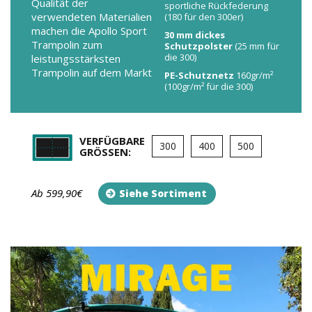
Qualität der
sportliche Rückfederung
verwendeten Materialien
(180 für den 300er)
machen die Apollo Sport
30 mm dickes
Trampolin zum
Schutzpolster
(25 mm für
die 300)
leistungsstärksten
Trampolin auf dem Markt
PE-Schutznetz
160gr/m²
(100gr/m² für die 300)
VERFÜGBARE
300
400
500
GRÖSSEN:
Ab 599,90€
Siehe Sortiment