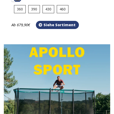
360
390
430
460
Ab 679,90€
Siehe Sortiment