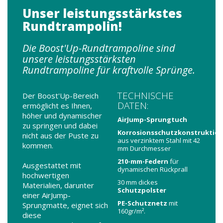
Unser leistungsstärkstes
Rundtrampolin!
Die Boost'Up-Rundtrampoline sind
unsere leistungsstärksten
Rundtrampoline für kraftvolle Sprünge.
TECHNISCHE
Der Boost'Up-Bereich
DATEN:
ermöglicht es Ihnen,
höher und dynamischer
AirJump-Sprungtuch
zu springen und dabei
Korrosionsschutzkonstruktio
nicht aus der Puste zu
aus verzinktem Stahl mit 42
kommen.
mm Durchmesser
210-mm-Federn
für
Ausgestattet mit
dynamischen Rückprall
hochwertigen
30 mm dickes
Materialien, darunter
Schutzpolster
einer AirJump-
PE-Schutznetz
mit
Sprungmatte, eignet sich
160gr/m².
diese