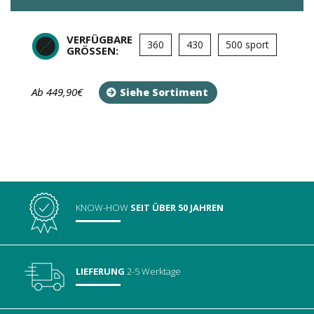
VERFÜGBARE
360
430
500 sport
GRÖSSEN:
Ab 449,90€
Siehe Sortiment
KNOW-HOW
SEIT ÜBER 50 JAHREN
LIEFERUNG
2-5 Werktage