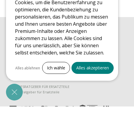
Cookies, um die Benutzererfahrung zu
optimieren, die Kundenbeziehung zu
personalisieren, das Publikum zu messen
und Ihnen unsere besten Angebote über
Premium-Inhalte oder Anzeigen
EINKAUFSRATGEBER
Einkaufsratgeber
zukommen zu lassen. Alle Cookies sind
für uns unerlässlich, aber Sie können
MONTAGE RATGEBER
Montagehinweise für ein Freizeit Trampolin
selbst entscheiden, welche Sie zulassen.
PFLEGERATGEBER
Alles ankreuzen
Pflegeratgeber für Ihr Freizeit Trampolin
Ich wähle
Alles akzeptieren
Alles ablehnen
ENDECKUNGSTOUR
Notwendige Cookies
Was Sie über Freizeit Trampoline wissen sollten
PrestaShop
EINKAUFSRATGEBER FÜR ERSATZTEILE
Für den Betrieb der Website erforderlich
Einkaufsratgeber für Ersatzteile
Marketing
Facebook
Verfolgung von Besuchen, die von Facebook
kommen
© 2008 - 2026 Planète Air EURL - Ausgenommen Druckfehler - Fotos sind nicht
vertraglich - VAT FR 88482549870
Critéo