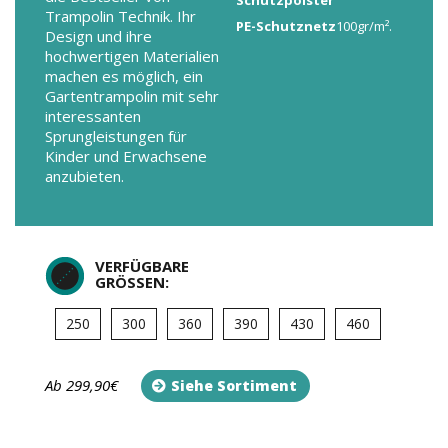
Schutzpolster
Trampolin Technik. Ihr
PE-Schutznetz
100gr/m².
Design und ihre
hochwertigen Materialien
machen es möglich, ein
Gartentrampolin mit sehr
interessanten
Sprungleistungen für
Kinder und Erwachsene
anzubieten.
VERFÜGBARE
GRÖSSEN:
250
300
360
390
430
460
Ab 299,90€
Siehe Sortiment