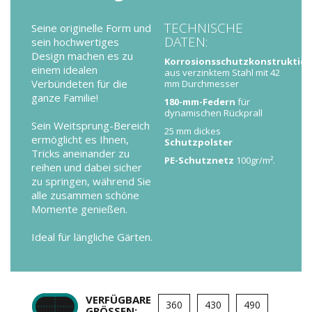
TECHNISCHE
Seine originelle Form und
DATEN:
sein hochwertiges
Design machen es zu
Korrosionsschutzkonstruktio
einem idealen
aus verzinktem Stahl mit 42
Verbündeten für die
mm Durchmesser
ganze Familie!
180-mm-Federn
für
dynamischen Rückprall
Sein Weitsprung-Bereich
25 mm dickes
ermöglicht es Ihnen,
Schutzpolster
Tricks aneinander zu
PE-Schutznetz
100gr/m².
reihen und dabei sicher
zu springen, während Sie
alle zusammen schöne
Momente genießen.
Ideal für längliche Gärten.
VERFÜGBARE
360
430
490
GRÖSSEN: