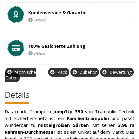
Kundenservice & Garantie
Details
100% Gesicherte Zahlung
Details
technische
Pack
Zubehör
Bewertung
Daten
Details
Das runde Trampolin
Jump’Up 390
von Trampolin-Technik
mit Sicherheitsnetz ist ein
Familientrampolin
und passt
wunderbar zu
mittelgroßen Gärten
. Mit seinen
3,96 m
Rahmen-Durchmesser
ist es ein Unikat auf dem Markt. Das
Jump’Up 390 vereinigt alle technischen Stärken der
Jump’Up