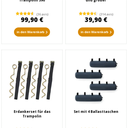
Trampolin 390
und größer
(36 avis)
(314 avis)
99,90 €
39,90 €
in den Warenkorb
in den Warenkorb
Erdankerset für das
Set mit 4 Ballasttaschen
Trampolin