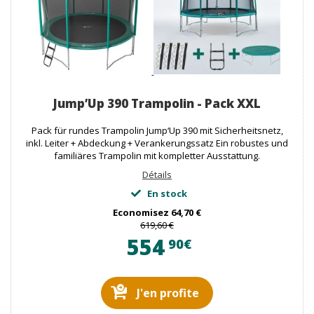
Jump’Up 390 Trampolin - Pack XXL
Pack für rundes Trampolin Jump‘Up 390 mit Sicherheitsnetz,
inkl. Leiter + Abdeckung + Verankerungssatz Ein robustes und
familiäres Trampolin mit kompletter Ausstattung.
Détails
En stock
Economisez
64,70 €
619,60 €
554
90€
J'en profite