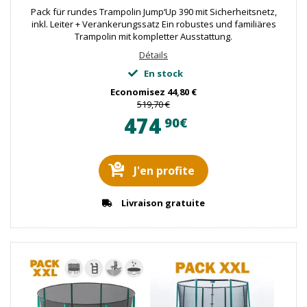
Pack für rundes Trampolin Jump‘Up 390 mit Sicherheitsnetz,
inkl. Leiter + Verankerungssatz Ein robustes und familiäres
Trampolin mit kompletter Ausstattung.
Détails
En stock
Economisez
44,80 €
519,70 €
474
90€
J'en profite
Livraison gratuite