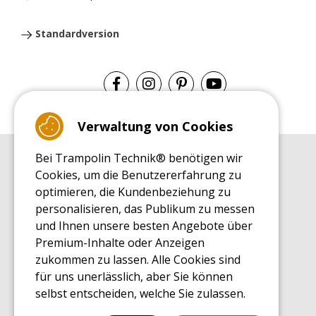
Standardversion
Verwaltung von Cookies
Bei Trampolin Technik® benötigen wir
EINKAUFSRATGEBER
Cookies, um die Benutzererfahrung zu
Einkaufsratgeber
optimieren, die Kundenbeziehung zu
MONTAGE RATGEBER
personalisieren, das Publikum zu messen
Montagehinweise für ein Freizeit Trampolin
und Ihnen unsere besten Angebote über
PFLEGERATGEBER
Premium-Inhalte oder Anzeigen
Pflegeratgeber für Ihr Freizeit Trampolin
zukommen zu lassen. Alle Cookies sind
ENDECKUNGSTOUR
für uns unerlässlich, aber Sie können
Was Sie über Freizeit Trampoline wissen sollten
selbst entscheiden, welche Sie zulassen.
EINKAUFSRATGEBER FÜR ERSATZTEILE
Einkaufsratgeber für Ersatzteile