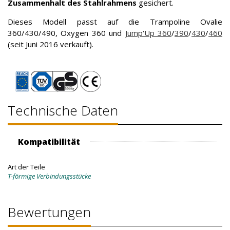
Zusammenhalt des Stahlrahmens
gesichert.
Dieses Modell passt auf die Trampoline Ovalie
360/430/490, Oxygen 360 und
Jump'Up 360
/
390
/
430
/
460
(
seit Juni 2016 verkauft).
Technische Daten
Kompatibilität
Art der Teile
T-förmige Verbindungsstücke
Bewertungen