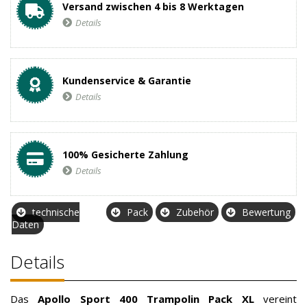
Versand zwischen 4 bis 8 Werktagen
Details
Kundenservice & Garantie
Details
100% Gesicherte Zahlung
Details
technische
Pack
Zubehör
Bewertung
Daten
Details
Das
Apollo Sport 400
Trampolin
Pack XL
vereint