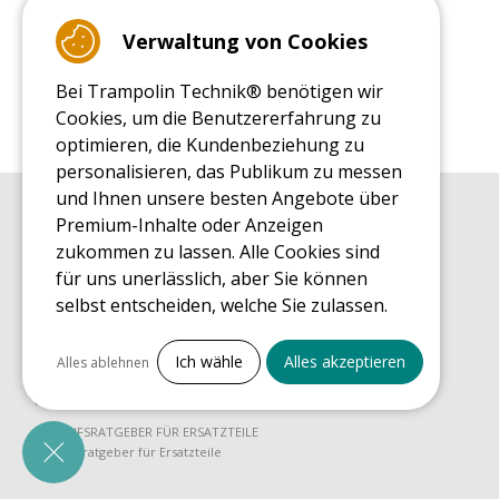
Standardversion
Verwaltung von Cookies
Bei Trampolin Technik® benötigen wir
Cookies, um die Benutzererfahrung zu
optimieren, die Kundenbeziehung zu
personalisieren, das Publikum zu messen
und Ihnen unsere besten Angebote über
Premium-Inhalte oder Anzeigen
EINKAUFSRATGEBER
Einkaufsratgeber
zukommen zu lassen. Alle Cookies sind
für uns unerlässlich, aber Sie können
MONTAGE RATGEBER
Montagehinweise für ein Freizeit Trampolin
selbst entscheiden, welche Sie zulassen.
PFLEGERATGEBER
Alles ankreuzen
Pflegeratgeber für Ihr Freizeit Trampolin
Ich wähle
Alles akzeptieren
Alles ablehnen
ENDECKUNGSTOUR
Notwendige Cookies
Was Sie über Freizeit Trampoline wissen sollten
PrestaShop
EINKAUFSRATGEBER FÜR ERSATZTEILE
Für den Betrieb der Website erforderlich
Einkaufsratgeber für Ersatzteile
Marketing