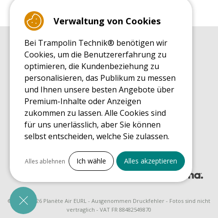
Verwaltung von Cookies
Bei Trampolin Technik® benötigen wir
EINKAUFSRATGEBER
Cookies, um die Benutzererfahrung zu
Einkaufsratgeber
optimieren, die Kundenbeziehung zu
MONTAGE RATGEBER
personalisieren, das Publikum zu messen
Montagehinweise für ein Freizeit Trampolin
und Ihnen unsere besten Angebote über
PFLEGERATGEBER
Premium-Inhalte oder Anzeigen
Pflegeratgeber für Ihr Freizeit Trampolin
zukommen zu lassen. Alle Cookies sind
ENDECKUNGSTOUR
für uns unerlässlich, aber Sie können
Was Sie über Freizeit Trampoline wissen sollten
selbst entscheiden, welche Sie zulassen.
EINKAUFSRATGEBER FÜR ERSATZTEILE
Einkaufsratgeber für Ersatzteile
Alles ankreuzen
Ich wähle
Alles akzeptieren
Alles ablehnen
Notwendige Cookies
PrestaShop
Für den Betrieb der Website erforderlich
© 2008 - 2026 Planète Air EURL - Ausgenommen Druckfehler - Fotos sind nicht
vertraglich - VAT FR 88482549870