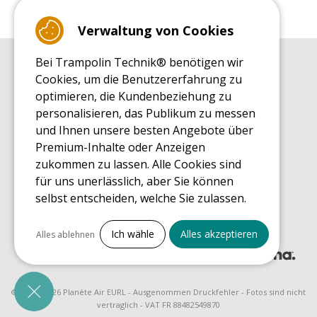
Verwaltung von Cookies
Bei Trampolin Technik® benötigen wir
EINKAUFSRATGEBER
Cookies, um die Benutzererfahrung zu
Einkaufsratgeber
optimieren, die Kundenbeziehung zu
MONTAGE RATGEBER
personalisieren, das Publikum zu messen
Montagehinweise für ein Freizeit Trampolin
und Ihnen unsere besten Angebote über
PFLEGERATGEBER
Premium-Inhalte oder Anzeigen
Pflegeratgeber für Ihr Freizeit Trampolin
zukommen zu lassen. Alle Cookies sind
ENDECKUNGSTOUR
für uns unerlässlich, aber Sie können
Was Sie über Freizeit Trampoline wissen sollten
selbst entscheiden, welche Sie zulassen.
EINKAUFSRATGEBER FÜR ERSATZTEILE
Einkaufsratgeber für Ersatzteile
Alles ankreuzen
Ich wähle
Alles akzeptieren
Alles ablehnen
Notwendige Cookies
PrestaShop
Für den Betrieb der Website erforderlich
© 2008 - 2026 Planète Air EURL - Ausgenommen Druckfehler - Fotos sind nicht
vertraglich - VAT FR 88482549870