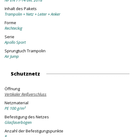
NF EN 71-14 dec 2018
Inhalt des Pakets
Trampolin + Netz + Leiter + Anker
Forme
Rechteckig
Serie
Apollo Sport
Sprungtuch Trampolin
Air Jump
Schutznetz
Öffnung
Vertikaler Reißverschluss
Netzmaterial
PE 100 g/m²
Befestigung des Netzes
Glasfaserbögen
Anzahl der Befestigungspunkte
8