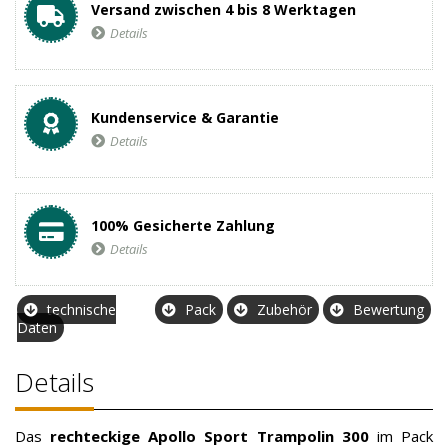
Versand zwischen 4 bis 8 Werktagen
Details
Kundenservice & Garantie
Details
100% Gesicherte Zahlung
Details
technische
Pack
Zubehör
Bewertung
Daten
Details
Das
rechteckige Apollo Sport
Trampolin
300
im Pack