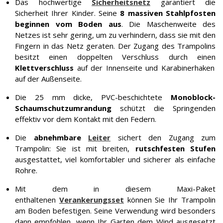
Das hochwertige
Sicherheitsnetz
garantiert die
Sicherheit Ihrer Kinder. Seine
8 massiven Stahlpfosten
beginnen vom Boden aus
. Die Maschenweite des
Netzes ist sehr gering, um zu verhindern, dass sie mit den
Fingern in das Netz geraten. Der Zugang des Trampolins
besitzt einen doppelten Verschluss durch einen
Klettverschluss
auf der Innenseite und Karabinerhaken
auf der Außenseite.
Die 25 mm dicke, PVC-beschichtete
Monoblock-
Schaumschutzumrandung
schützt die Springenden
effektiv vor dem Kontakt mit den Federn.
Die
abnehmbare
Leiter
sichert den Zugang zum
Trampolin: Sie ist mit breiten,
rutschfesten Stufen
ausgestattet, viel komfortabler und sicherer als einfache
Rohre.
Mit dem in diesem Maxi-Paket
enthaltenen
Verankerungsset
können Sie Ihr Trampolin
am Boden befestigen. Seine Verwendung wird besonders
dann empfohlen, wenn Ihr Garten dem Wind ausgesetzt