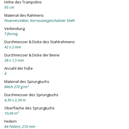
Höhe des Trampolins
95 cm
Material des Rahmens
Feuerverzinkter, korrosionsgeschützter Stahl
Verbindung
T-förmig
Durchmesser & Dicke des Stahlrahmens
42 x 2 mm
Durchmesser & Dicke der Beine
38 x 1,5 mm
Anzahl der Füße
4
Material des Sprungtuchs
Mesh 270 g/m²
Durchmesser des Sprungtuchs
4,30 x 2,34 m
Oberfläche des Sprungtuchs
10,04 m²
Federn
84 Federn, 210 mm