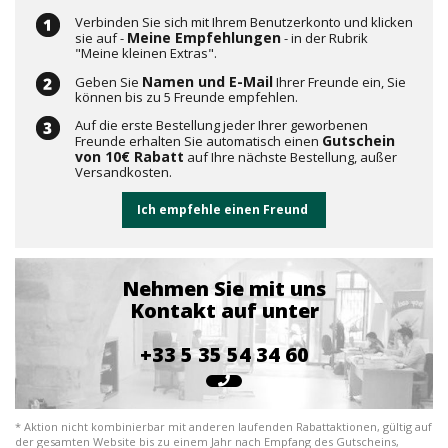
Verbinden Sie sich mit Ihrem Benutzerkonto und klicken
Meine Empfehlungen
sie auf -
- in der Rubrik
"Meine kleinen Extras".
Namen und E-Mail
Geben Sie
Ihrer Freunde ein, Sie
können bis zu 5 Freunde empfehlen.
Auf die erste Bestellung jeder Ihrer geworbenen
Gutschein
Freunde erhalten Sie automatisch einen
von 10€ Rabatt
auf Ihre nächste Bestellung, außer
Versandkosten.
Ich empfehle einen Freund
Nehmen Sie mit uns
Kontakt auf unter
+33 5 35 54 34 60
* Aktion nicht kombinierbar mit anderen laufenden Rabattaktionen, gültig auf
der gesamten Website bis zu einem Jahr nach Empfang des Gutscheins,