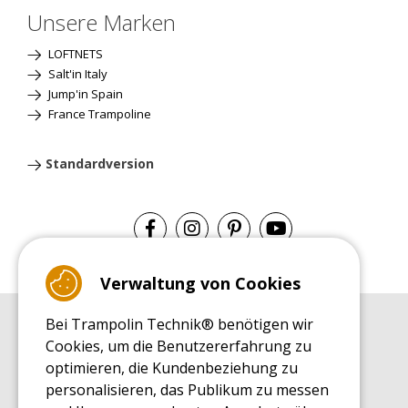
Unsere Marken
LOFTNETS
Salt'in Italy
Jump'in Spain
France Trampoline
Standardversion
Verwaltung von Cookies
Bei Trampolin Technik® benötigen wir
EINKAUFSRATGEBER
Cookies, um die Benutzererfahrung zu
Einkaufsratgeber
optimieren, die Kundenbeziehung zu
MONTAGE RATGEBER
personalisieren, das Publikum zu messen
Montagehinweise für ein Freizeit Trampolin