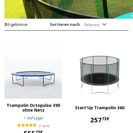
3
Ergebnisse
Sortieren nach
Relevanz
Trampolin Octopulse 390
Start'Up Trampolin 360
ohne Netz
257
Auf Lager
73€
(1 avis)
257,73 €
23€