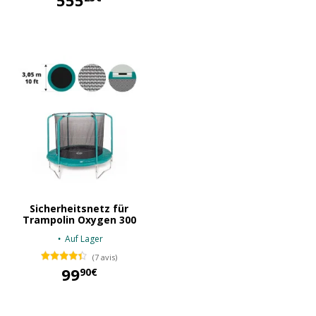
555
555,23 €
Sicherheitsnetz für
Trampolin Oxygen 300
Auf Lager
(7 avis)
99
90€
99,90 €