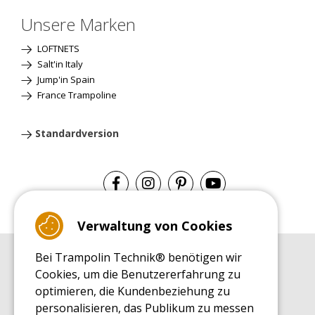
Unsere Marken
LOFTNETS
Salt'in Italy
Jump'in Spain
France Trampoline
Standardversion
Verwaltung von Cookies
Bei Trampolin Technik® benötigen wir
EINKAUFSRATGEBER
Cookies, um die Benutzererfahrung zu
Einkaufsratgeber
optimieren, die Kundenbeziehung zu
MONTAGE RATGEBER
personalisieren, das Publikum zu messen
Montagehinweise für ein Freizeit Trampolin