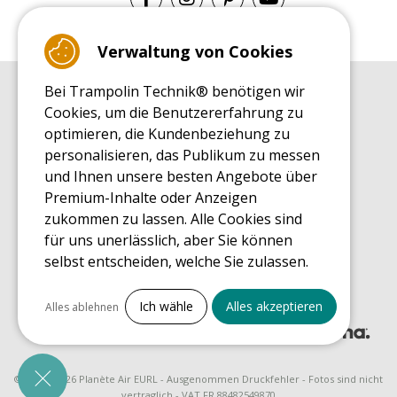
Verwaltung von Cookies
Bei Trampolin Technik® benötigen wir
EINKAUFSRATGEBER
Cookies, um die Benutzererfahrung zu
Einkaufsratgeber
optimieren, die Kundenbeziehung zu
MONTAGE RATGEBER
personalisieren, das Publikum zu messen
Montagehinweise für ein Freizeit Trampolin
und Ihnen unsere besten Angebote über
PFLEGERATGEBER
Premium-Inhalte oder Anzeigen
Pflegeratgeber für Ihr Freizeit Trampolin
zukommen zu lassen. Alle Cookies sind
ENDECKUNGSTOUR
für uns unerlässlich, aber Sie können
Was Sie über Freizeit Trampoline wissen sollten
selbst entscheiden, welche Sie zulassen.
EINKAUFSRATGEBER FÜR ERSATZTEILE
Einkaufsratgeber für Ersatzteile
Alles ankreuzen
Ich wähle
Alles akzeptieren
Alles ablehnen
Notwendige Cookies
PrestaShop
Für den Betrieb der Website erforderlich
© 2008 - 2026 Planète Air EURL - Ausgenommen Druckfehler - Fotos sind nicht
vertraglich - VAT FR 88482549870