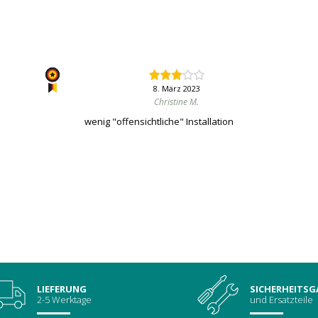
8. März 2023
Christine M.
wenig "offensichtliche" Installation
LIEFERUNG
SICHERHEITSG
2-5 Werktage
und Ersatzteile