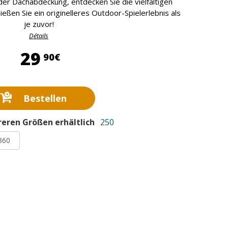
er Dachabdeckung, entdecken Sie die vielfältigen
eßen Sie ein originelleres Outdoor-Spielerlebnis als
je zuvor!
Détails
29,90 €
29
90€
Bestellen
reren Größen erhältlich
250
360