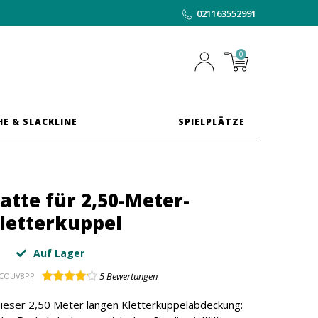
021163552991
0
HE & SLACKLINE
SPIELPLÄTZE
tte für 2,50-Meter-
letterkuppel
Auf Lager
5
Bewertungen
COUV8PP
 dieser 2,50 Meter langen Kletterkuppelabdeckung: