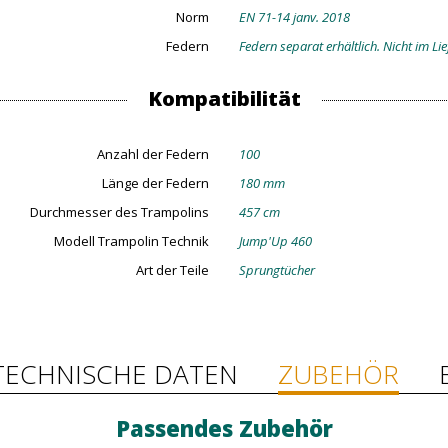
Norm
EN 71-14 janv. 2018
Federn
Federn separat erhältlich. Nicht im Li
Kompatibilität
Anzahl der Federn
100
Länge der Federn
180 mm
Durchmesser des Trampolins
457 cm
Modell Trampolin Technik
Jump'Up 460
Art der Teile
Sprungtücher
TECHNISCHE DATEN
ZUBEHÖR
Passendes Zubehör