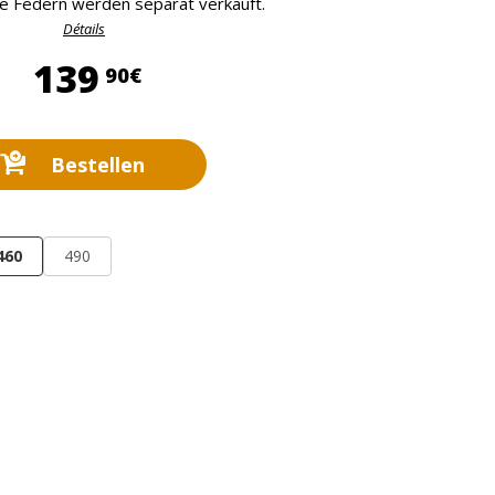
ie Federn werden separat verkauft.
Détails
139,90 €
139
90€
Bestellen
460
490