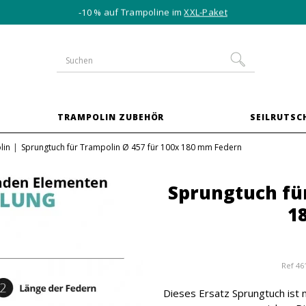
-10 % auf Trampoline im
XXL-Paket
TRAMPOLIN ZUBEHÖR
SEILRUTSC
lin
Sprungtuch für Trampolin Ø 457 für 100x 180 mm Federn
Sprungtuch für
1
Ref
46
Dieses Ersatz Sprungtuch ist