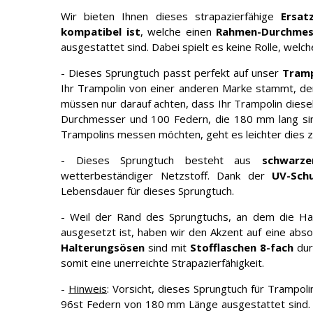
Wir bieten Ihnen dieses strapazierfähige
Ersat
kompatibel ist
, welche einen
Rahmen-Durchmes
ausgestattet sind. Dabei spielt es keine Rolle, welch
- Dieses Sprungtuch passt perfekt auf unser
Tram
Ihr Trampolin von einer anderen Marke stammt, d
müssen nur darauf achten, dass Ihr Trampolin diese
Durchmesser und 100 Federn, die 180 mm lang si
Trampolins messen möchten, geht es leichter dies zu
- Dieses Sprungtuch besteht aus
schwarz
wetterbeständiger Netzstoff. Dank der
UV-Sch
Lebensdauer für dieses Sprungtuch.
- Weil der Rand des Sprungtuchs, an dem die Hal
ausgesetzt ist, haben wir den Akzent auf eine abso
Halterungsösen
sind mit
Stofflaschen 8-fach
dur
somit eine unerreichte Strapazierfähigkeit.
-
Hinweis
: Vorsicht, dieses Sprungtuch für Trampol
96st Federn von 180 mm Länge ausgestattet sind.