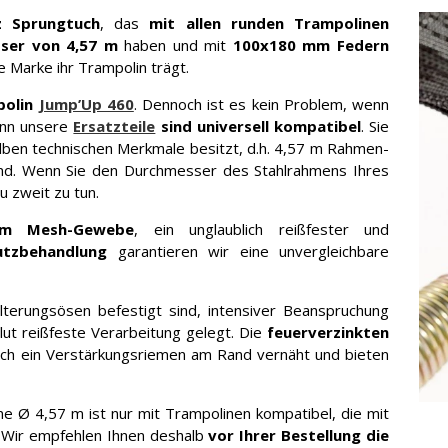
z Sprungtuch
, das
mit allen runden Trampolinen
ser von 4,57 m
haben und mit
100x180 mm Federn
e Marke ihr Trampolin trägt.
polin
Jump’Up 460
. Dennoch ist es kein Problem, wenn
enn unsere
Ersatzteile
sind universell kompatibel
. Sie
lben technischen Merkmale besitzt, d.h. 4,57 m Rahmen-
nd. Wenn Sie den Durchmesser des Stahlrahmens Ihres
 zweit zu tun.
em Mesh-Gewebe
, ein unglaublich reißfester und
utzbehandlung
garantieren wir eine unvergleichbare
terungsösen befestigt sind, intensiver Beanspruchung
lut reißfeste Verarbeitung gelegt. Die
feuerverzinkten
ch ein Verstärkungsriemen am Rand vernäht und bieten
ine Ø 4,57 m ist nur mit Trampolinen kompatibel, die mit
 Wir empfehlen Ihnen deshalb
vor Ihrer Bestellung die