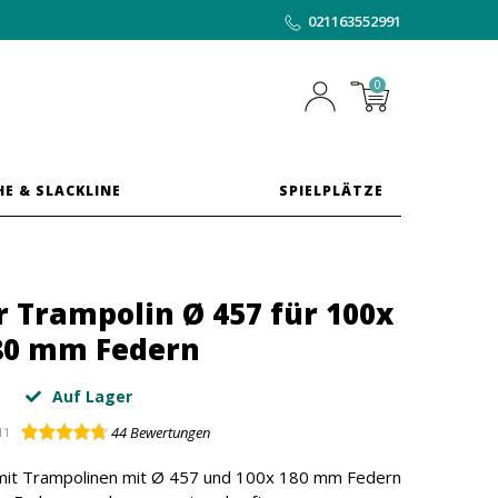
021163552991
0
HE & SLACKLINE
SPIELPLÄTZE
 Trampolin Ø 457 für 100x
80 mm Federn
Auf Lager
44
Bewertungen
11
 mit Trampolinen mit Ø 457 und 100x 180 mm Federn