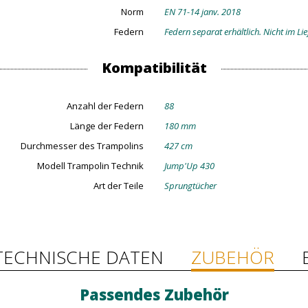
Norm
EN 71-14 janv. 2018
Federn
Federn separat erhältlich. Nicht im Li
Kompatibilität
Anzahl der Federn
88
Länge der Federn
180 mm
Durchmesser des Trampolins
427 cm
Modell Trampolin Technik
Jump'Up 430
Art der Teile
Sprungtücher
TECHNISCHE DATEN
ZUBEHÖR
Passendes Zubehör