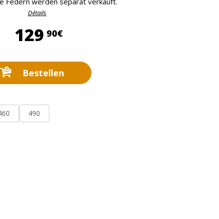
ie Federn werden separat verkauft.
Détails
129,90 €
129
90€
Bestellen
460
490