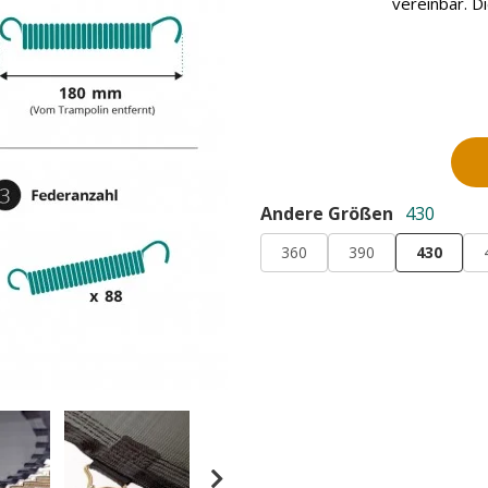
vereinbar. D
Andere Größen
430
360
390
430