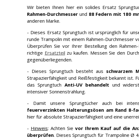
Wir bieten Ihnen hier ein solides Ersatz Sprungt
Rahmen-Durchmesser
und
88 Federn mit 180 m
anderen Marke.
- Dieses Ersatz Sprungtuch ist ursprünglich für un
runde Trampolin mit einem Rahmen-Durchmesser von
Überprüfen Sie vor Ihrer Bestellung den Rahmen
richtige
Ersatzteil
zu kaufen. Messen Sie den Durch
gegenüberliegenden.
- Dieses Sprungtuch besteht aus
schwarzem M
Strapazierfähigkeit und Reißfestigkeit bekannt ist. 
das Sprungtuch
Anti-UV behandelt
und widerst
intensiver Sonnenstrahlung.
- Damit unsere Sprungtücher auch bei intens
feuerverzinkten Halterungsösen am Rand 8-fa
hier für absolute Strapazierfähigkeit und eine unerre
-
Hinweis
: Achten Sie
vor Ihrem Kauf auf die An
überprüfen
. Dieses Sprungtuch für Trampoline Ø 4