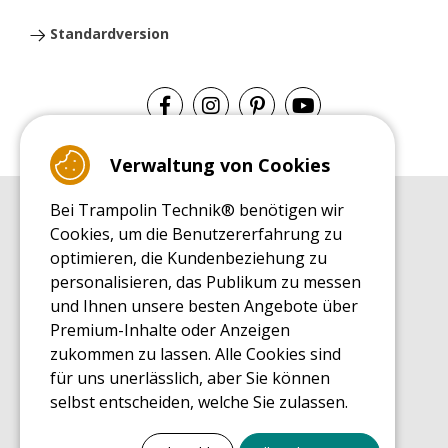
Standardversion
Verwaltung von Cookies
Bei Trampolin Technik® benötigen wir
EINKAUFSRATGEBER
Cookies, um die Benutzererfahrung zu
Einkaufsratgeber
optimieren, die Kundenbeziehung zu
MONTAGE RATGEBER
personalisieren, das Publikum zu messen
Montagehinweise für ein Freizeit Trampolin
und Ihnen unsere besten Angebote über
PFLEGERATGEBER
Premium-Inhalte oder Anzeigen
Pflegeratgeber für Ihr Freizeit Trampolin
zukommen zu lassen. Alle Cookies sind
ENDECKUNGSTOUR
für uns unerlässlich, aber Sie können
Was Sie über Freizeit Trampoline wissen sollten
selbst entscheiden, welche Sie zulassen.
EINKAUFSRATGEBER FÜR ERSATZTEILE
Einkaufsratgeber für Ersatzteile
Alles ankreuzen