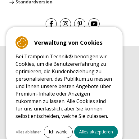
Standardversion
Verwaltung von Cookies
Bei Trampolin Technik® benötigen wir
EINKAUFSRATGEBER
Cookies, um die Benutzererfahrung zu
Einkaufsratgeber
optimieren, die Kundenbeziehung zu
MONTAGE RATGEBER
personalisieren, das Publikum zu messen
Montagehinweise für ein Freizeit Trampolin
und Ihnen unsere besten Angebote über
PFLEGERATGEBER
Premium-Inhalte oder Anzeigen
Pflegeratgeber für Ihr Freizeit Trampolin
zukommen zu lassen. Alle Cookies sind
ENDECKUNGSTOUR
für uns unerlässlich, aber Sie können
Was Sie über Freizeit Trampoline wissen sollten
selbst entscheiden, welche Sie zulassen.
EINKAUFSRATGEBER FÜR ERSATZTEILE
Einkaufsratgeber für Ersatzteile
Alles ankreuzen
Ich wähle
Alles akzeptieren
Alles ablehnen