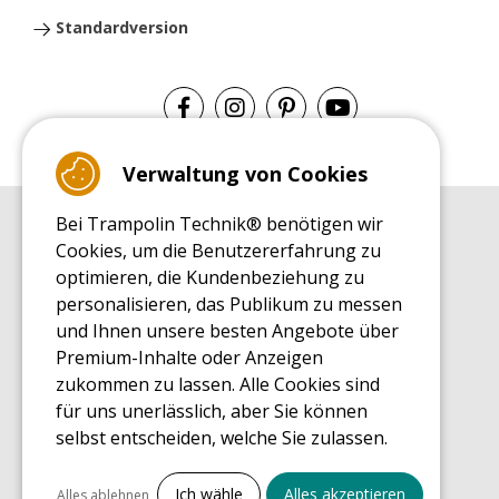
Standardversion
Verwaltung von Cookies
Bei Trampolin Technik® benötigen wir
EINKAUFSRATGEBER
Cookies, um die Benutzererfahrung zu
Einkaufsratgeber
optimieren, die Kundenbeziehung zu
MONTAGE RATGEBER
personalisieren, das Publikum zu messen
Montagehinweise für ein Freizeit Trampolin
und Ihnen unsere besten Angebote über
PFLEGERATGEBER
Premium-Inhalte oder Anzeigen
Pflegeratgeber für Ihr Freizeit Trampolin
zukommen zu lassen. Alle Cookies sind
ENDECKUNGSTOUR
für uns unerlässlich, aber Sie können
Was Sie über Freizeit Trampoline wissen sollten
selbst entscheiden, welche Sie zulassen.
EINKAUFSRATGEBER FÜR ERSATZTEILE
Einkaufsratgeber für Ersatzteile
Alles ankreuzen
Ich wähle
Alles akzeptieren
Alles ablehnen